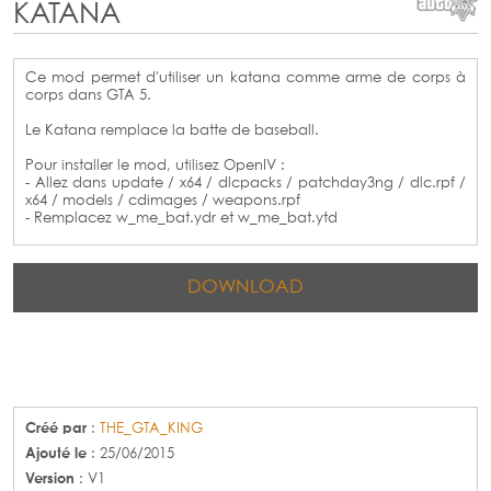
KATANA
Ce mod permet d'utiliser un katana comme arme de corps à
corps dans GTA 5.
Le Katana remplace la batte de baseball.
Pour installer le mod, utilisez OpenIV :
- Allez dans update / x64 / dlcpacks / patchday3ng / dlc.rpf /
x64 / models / cdimages / weapons.rpf
- Remplacez w_me_bat.ydr et w_me_bat.ytd
DOWNLOAD
Créé par
:
THE_GTA_KING
Ajouté le
: 25/06/2015
Version
: V1