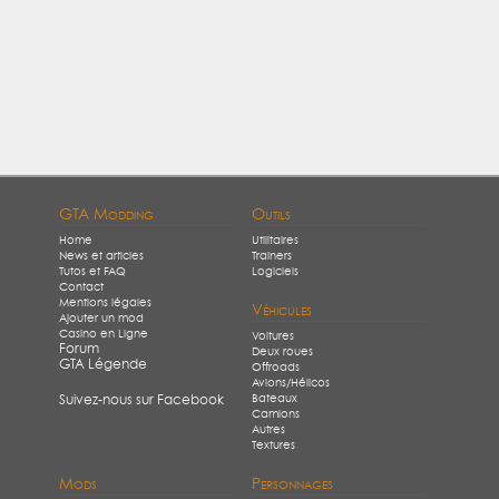
GTA Modding
Outils
Home
Utilitaires
News et articles
Trainers
Tutos et FAQ
Logiciels
Contact
Mentions légales
Véhicules
Ajouter un mod
Casino en Ligne
Voitures
Forum
Deux roues
GTA Légende
Offroads
Avions/Hélicos
Bateaux
Suivez-nous sur Facebook
Camions
Autres
Textures
Mods
Personnages