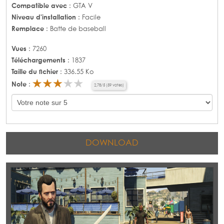
Compatible avec
: GTA V
Niveau d'installation
: Facile
Remplace
: Batte de baseball
Vues
: 7260
Téléchargements
: 1837
Taille du fichier
: 336.55 Ko
Note
:
2,78
/
5
(
59
votes)
DOWNLOAD