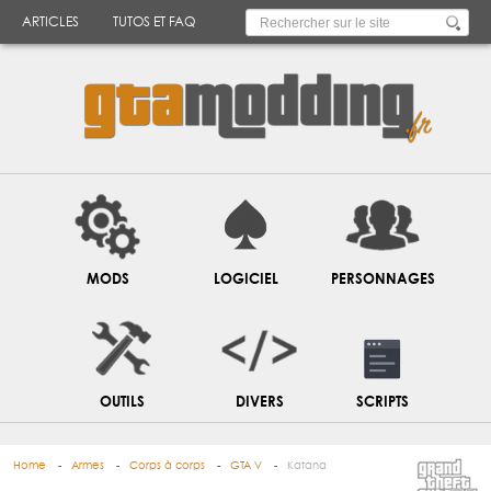
ARTICLES
TUTOS ET FAQ
MODS
LOGICIEL
PERSONNAGES
OUTILS
DIVERS
SCRIPTS
Home
Armes
Corps à corps
GTA V
Katana