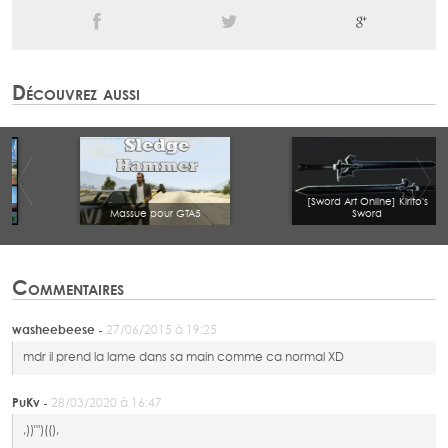
Découvrez aussi
e Laser
Hammer of Thor
Apocalypse W
Commentaires
washeebeese -
27/06/2015 à 19:25
mdr il prend la lame dans sa main comme ca normal XD
PuKv -
28/03/2020 à 16:47
,))"')((),