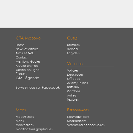
GTA Modding
Outils
Home
Utilitaires
News et articles
Trainers
Tutos et FAQ
Logiciels
Contact
Mentions légales
Véhicules
Ajouter un mod
Casino en Ligne
Voitures
Forum
Deux roues
GTA Légende
Offroads
Avions/Hélicos
Bateaux
Suivez-nous sur Facebook
Camions
Autres
Textures
Mods
Personnages
Mods/Scripts
Nouveaux skins
Maps
Modifications
Conversions
Vêtements et accessoires
Modifications graphiques