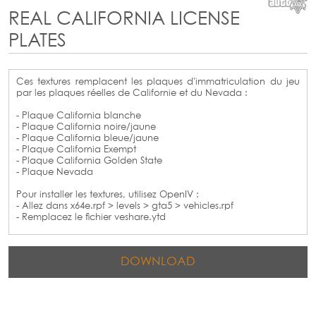
REAL CALIFORNIA LICENSE
PLATES
Ces textures remplacent les plaques d'immatriculation du jeu
par les plaques réelles de Californie et du Nevada :
- Plaque California blanche
- Plaque California noire/jaune
- Plaque California bleue/jaune
- Plaque California Exempt
- Plaque California Golden State
- Plaque Nevada
Pour installer les textures, utilisez OpenIV :
- Allez dans x64e.rpf > levels > gta5 > vehicles.rpf
- Remplacez le fichier veshare.ytd
DOWNLOAD