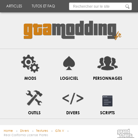
ARTICLES
TUTOS ET FAQ
MODS
LOGICIEL
PERSONNAGES
OUTILS
DIVERS
SCRIPTS
Home
Divers
Textures
GTA V
Real California License Plates