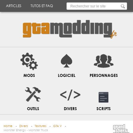
ARTICLES
TUTOS ET FAQ
MODS
LOGICIEL
PERSONNAGES
OUTILS
DIVERS
SCRIPTS
Home
Divers
Textures
GTA V
Monster Energy - Monster Truck