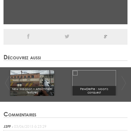
Découvrez aussi
New Weapon + Attachment
PewDiePie : Moon's
Textures
conquest
Commentaires
J3FF -
03/06/2015 à 23:29