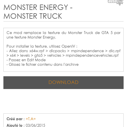
MONSTER ENERGY -
MONSTER TRUCK
Ce mod remplace la texture du Monster Truck de GTA 5 par
une texture Monster Energy.
Pour installer la texture, utilisez OpenIV :
- Allez dans x64w.rpf > dlcpacks > mpindependence > dlc.rpf
> x64 > levels > gta5 > vehicles > mpindependencevehicles.rpf
- Passez en Edit Mode
- Glissez le fichier contenu dans l'archive
DOWNLOAD
Créé par
:
=T.A=
Ajouté le
: 03/06/2015