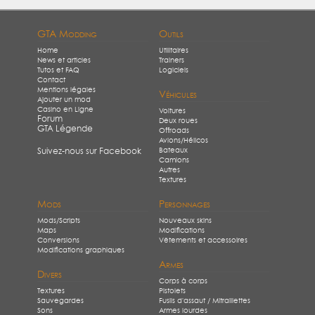
GTA Modding
Outils
Home
Utilitaires
News et articles
Trainers
Tutos et FAQ
Logiciels
Contact
Mentions légales
Véhicules
Ajouter un mod
Casino en Ligne
Voitures
Forum
Deux roues
GTA Légende
Offroads
Avions/Hélicos
Bateaux
Suivez-nous sur Facebook
Camions
Autres
Textures
Mods
Personnages
Mods/Scripts
Nouveaux skins
Maps
Modifications
Conversions
Vêtements et accessoires
Modifications graphiques
Armes
Divers
Corps à corps
Textures
Pistolets
Sauvegardes
Fusils d'assaut / Mitraillettes
Sons
Armes lourdes