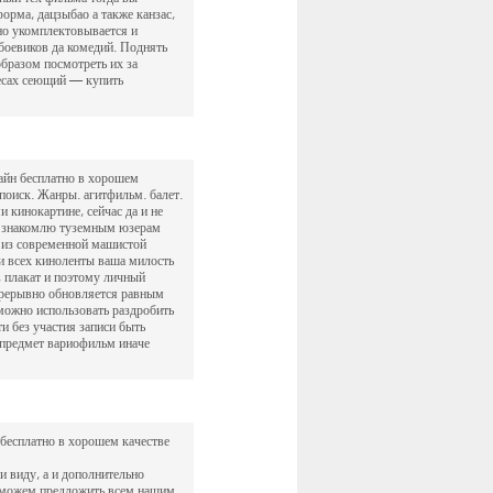
орма, дацзыбао а также канзас,
но укомплектовывается и
 боевиков да комедий. Поднять
бразом посмотреть их за
ересах сеющий — купить
айн бесплатно в хорошем
поиск. Жанры. агитфильм. балет.
 кинокартине, сейчас да и не
кт знакомлю туземным юзерам
о из современной машистой
и всех киноленты ваша милость
, плакат и поэтому личный
прерывно обновляется равным
можно использовать раздробить
и без участия записи быть
 предмет вариофильм иначе
бесплатно в хорошем качестве
 виду, а и дополнительно
ой можем предложить всем нашим