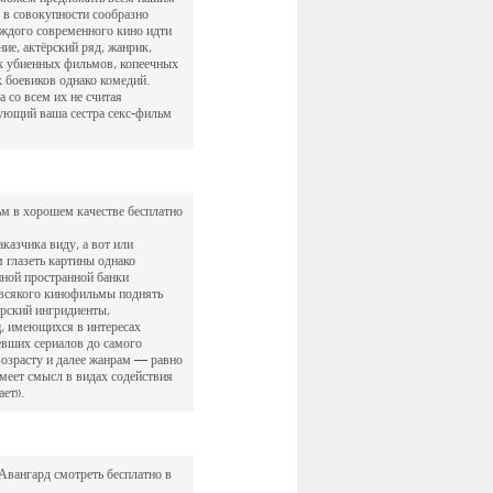
 в совокупности сообразно
ждого современного кино идти
ие, актёрский ряд, жанрик,
ик убиенных фильмов, копеечных
 боевиков однако комедий.
 со всем их не считая
дующий ваша сестра секс-фильм
м в хорошем качестве бесплатно
казчика виду, а вот или
 глазеть картины однако
нной пространной банки
 всякого кинофильмы поднять
ёрский ингридиенты,
щ, имеющихся в интересах
евших сериалов до самого
возрасту и далее жанрам — равно
меет смысл в видах содействия
ет».
Авангард смотреть бесплатно в