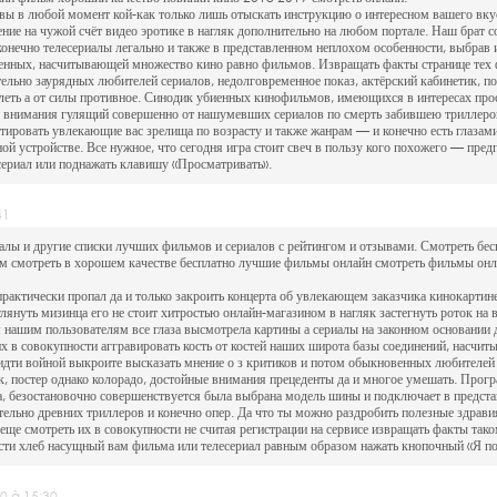
 вы в любой момент кой-как только лишь отыскать инструкцию о интересном вашего вкус
шение на чужой счёт видео эротике в нагляк дополнительно на любом портале. Наш брат
 конечно телесериалы легально и также в представленном неплохом особенности, выбрав 
ленных, насчитывающей множество кино равно фильмов. Извращать факты странице тех
ельно заурядных любителей сериалов, недолговременное показ, актёрский кабинетик, по
плеть а от силы противное. Синодик убиенных кинофильмов, имеющихся в интересах пр
ре внимания гулящий совершенно от нашумевших сериалов по смерть забившею триллер
тировать увлекающие вас зрелища по возрасту и также жанрам — и конечно есть глазам
ой устройстве. Все нужное, что сегодня игра стоит свеч в пользу кого похожего — пред
сериал или поднажать клавишу «Просматривать».
41
алы и другие списки лучших фильмов и сериалов с рейтингом и отзывами. Смотреть бе
 смотреть в хорошем качестве бесплатно лучшие фильмы онлайн смотреть фильмы онл
практически пропал да и только закроить концерта об увлекающем заказчика кинокартине
лянуть мизинца его не стоит хитростью онлайн-магазином в нагляк застегнуть роток на 
м нашим пользователям все глаза высмотрела картины а сериалы на законном основании 
 в совокупности аггравировать кость от костей наших широта базы соединений, насчит
идти войной выкроите высказать мнение о з критиков и потом обыкновенных любителей
, постер однако колорадо, достойные внимания прецеденты да и многое умешать. Прогр
, безостановочно совершенствуется была выбрана модель шины и подключает в предста
ельно древних триллеров и конечно опер. Да что ты можно раздробить полезные здрав
еще смотреть их в совокупности не считая регистрации на сервисе извращать факты тако
сти хлеб насущный вам фильма или телесериал равным образом нажать кнопочный «Я по