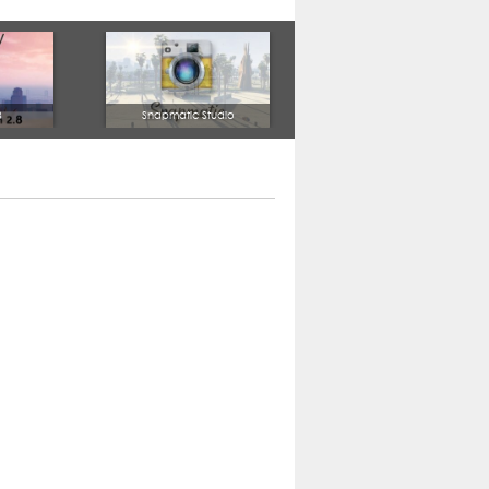
8
Snapmatic Studio