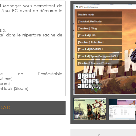
 Manager vous permettant de
 5 sur PC avant de démarrer le
zip.
xe" dans le répertoire racine de
ue de l’exécutable
5.exe)
team)
inHook (Steam)
OAD