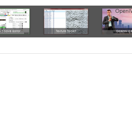
 5 Save Editor
Texture Toolkit
OpenIV 2.