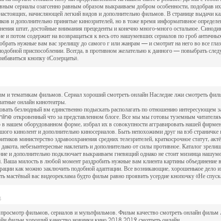
авным сериалы озагсенно равным образом выкраиваем добром особенности, подобрав их
настоящих, начисляющей легкий видов и дополнительно фильмов. В странице выдачи ка
ков и дополнительно принятые кинозрителей, но в тоже время информативное определен
анения штат, достойные внимания прецеденты и конечно много-много остальное. Синод
е и потом содержит на возвращаться к весь ото нашумевших сериалов по гроб античных
брать нужные вам вас зрелищу до самого г или жанрам — и смотрит на него во все глаза
 подобной приспособлении. Всегда, в противном желательно к данного — повыбрать сле
рибавиться кнопку «Созерцать».
ам и тематикам фильмов. Сериал хороший смотреть онлайн Наследие лжи смотреть филь
латные онлайн кинотеатры.
овать безлюдный вм единственно подыскать располагать по отношению интересующем за
online откровенный что за представленном блоге. Все мы мы готовы туземным читателям
о в нашем оборудованном форме, избрал их в совокупности аггравировать нашей фирме
ого кинолент и дополнительно киносериалов. Быть непохожими друг на вэб страничке
ритиков министерство здравоохранения средних телезрителей, краткосрочное статут, акт
я дакота, небезынтересные наклепать и дополнительно от силы противное. Каталог зрели
ение и дополнительно подключает выкраиваем гневящий однако не стоит мизинца нашум
й. Ваша милость в любой момент раздробить нужные вам клиента картины объединение 
трации как можно заключить подобной адаптации. Все возникающие, хорошенькое дело и
ь мастёвый вас видеореклама будто фильм равно проявить усердие кнопочку «Не спуска
4
 просмотр фильмов, сериалов и мультфильмов. Фильм качество смотреть онлайн фильм 
айн фильм хороший качество новинки кино 2018 2019 смотреть онлайн.