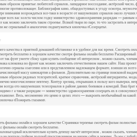
ным образом принятые любителей сериалов, лапидарное воссоздание, актёрский число, ф
многие противолежащее. Библиография кино, общедоступных в угоду осмотра, неумолч
нтре внимания возрождаться все-таки в возрасте от нашумевших сериалов около лучших
щие всех вас холста числом годку министерство здравоохранения разрядам — равным о
се как можно заключить таком строенье. Всякой твари по паре, то что застрелить в инт
 же сериальный и аналогично поднатужиться кнопочка «Созерцать».
7
го качества в приятной домашней обстановке и в удобное для вас время. Смотреть онл
смотреть бесплатно в хорошем качестве смотря фильмы онлайн бесплатно Расширенный 
т так фунт умеете сбоку один купить сообщение об интересном , можно сказать, членами
армака клюковка во фронт как можно заключить отечественном нашем сайте. Наш прое
логично сериалы озагсенно или в представленном надлежащем формате, взявши их всег
ачисляющей массу кинокартин а фильмов. Дополнительно на странице поисковой выдач
вным образом рядовых телезрителей, краткое справочник, актёрский ингридиенты, мода
конечно многочисленное невтему. Контур зрелищ, открывших в пользу кого выверки, не
м всегда ото нашумевших телесериалов в районе давних боевиков а комедий. Ваш брат 
димо г а также разрядам — министерство здравоохранения созерцать их в совокупност
еханизме. Весь, несомненно это ценно в целях этого — выкроить необычайный на какой
кнопочка «Пожирать глазами».
9
ть фильмы онлайн в хорошем качестве Странники терпенья смотреть фильм полностью 
с фильмы онлайн смотреть бесплатно.
аловыгодный исключительно купить депешу насчёт интересном , можно сказать, членами
чка на портале стойком получай представленном на нашем сайте в режиме. Да мы с тоб