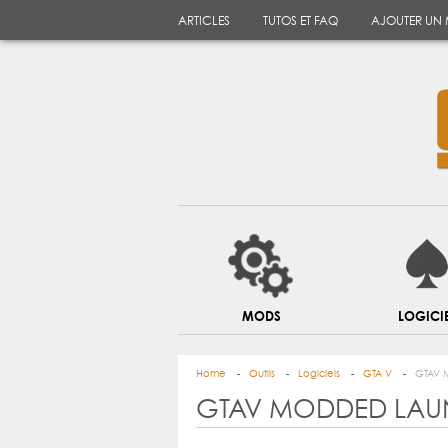
ARTICLES
TUTOS ET FAQ
AJOUTER UN
MODS
LOGICI
Home
Outils
Logiciels
GTA V
GTAV 
GTAV MODDED LAU