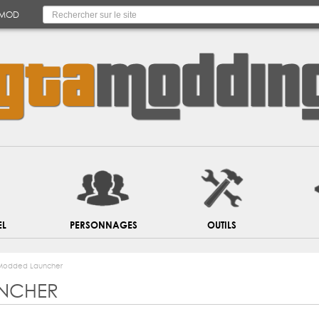
 MOD
EL
PERSONNAGES
OUTILS
Modded Launcher
NCHER