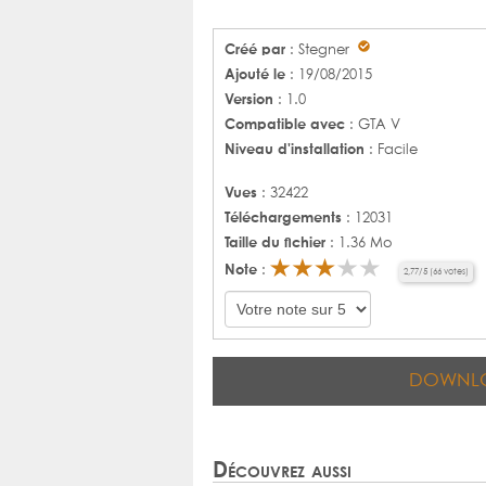
Créé par
: Stegner
Ajouté le
: 19/08/2015
Version
: 1.0
Compatible avec
: GTA V
Niveau d'installation
: Facile
Vues
: 32422
Téléchargements
: 12031
Taille du fichier
: 1.36 Mo
Note
:
2,77
/
5
(
66
votes)
DOWNL
Découvrez aussi