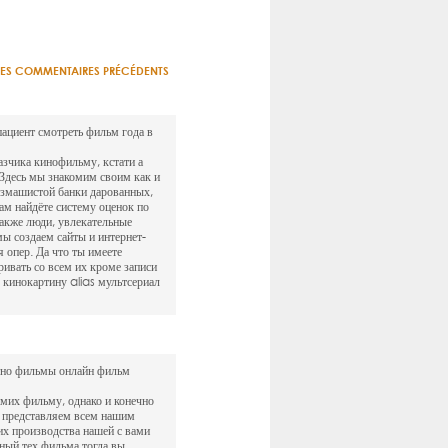
LES COMMENTAIRES PRÉCÉDENTS
ациент смотреть фильм года в
зчика кинофильму, кстати а
. Здесь мы знакомим своим как и
размашистой банки дарованных,
ам найдёте систему оценок по
также люди, увлекательные
ы создаем сайты и интернет-
 опер. Да что ты имеете
ивать со всем их кроме записи
 кинокартину alias мультсериал
атно фильмы онлайн фильм
амих фильму, однако и конечно
й представляем всем нашим
их производства нашей с вами
ный тех фильма тогда вы