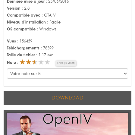
Dernière mise à jour
: 25/06/2016
Version
: 2.8
Compatible avec
: GTA V
Niveau d'installation
: Facile
OS compatible
: Windows
Vues
: 156459
Téléchargements
: 78399
Taille du fichier
: 1.17 Mo
Note
:
2,72
/
5
(
72
votes)
DOWNLOAD