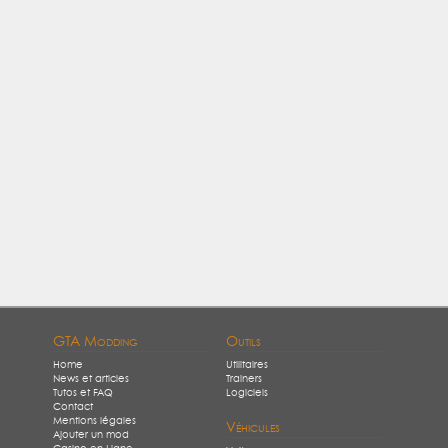
GTA Modding
Outils
Home
Utilitaires
News et articles
Trainers
Tutos et FAQ
Logiciels
Contact
Mentions légales
Véhicules
Ajouter un mod