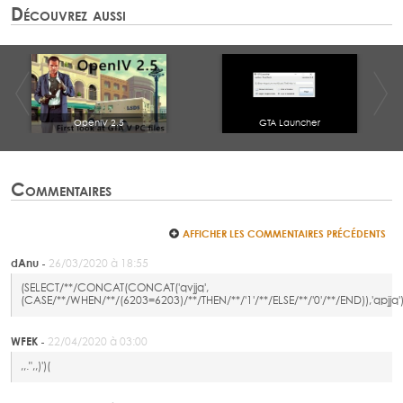
Découvrez aussi
OpenIV 2.5
GTA Launcher
Commentaires
AFFICHER LES COMMENTAIRES PRÉCÉDENTS
dAnu -
26/03/2020 à 18:55
(SELECT/**/CONCAT(CONCAT('qvjjq',
(CASE/**/WHEN/**/(6203=6203)/**/THEN/**/'1'/**/ELSE/**/'0'/**/END)),'qpjjq')
WFEK -
22/04/2020 à 03:00
,,.",,)')(