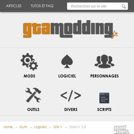
ARTICLES
TUTOS ET FAQ
MODS
LOGICIEL
PERSONNAGES
OUTILS
DIVERS
SCRIPTS
Home
Outils
Logiciels
GTA V
OpenIV 2.8