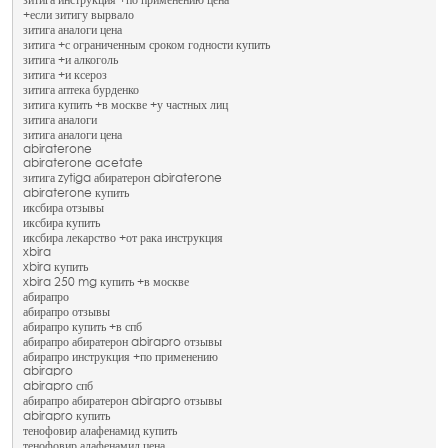
зитига инструкция +по применению цена
+если зитигу вырвало
зитига аналоги цена
зитига +с ограниченным сроком годности купить
зитига +и алкоголь
зитига +и ксероз
зитига аптека бурденко
зитига купить +в москве +у частных лиц
зитига аналоги
зитига аналоги цена
abiraterone
abiraterone acetate
зитига zytiga абиратерон abiraterone
abiraterone купить
иксбира отзывы
иксбира купить
иксбира лекарство +от рака инструкция
xbira
xbira купить
xbira 250 mg купить +в москве
абирапро
абирапро отзывы
абирапро купить +в спб
абирапро абиратерон abirapro отзывы
абирапро инструкция +по применению
abirapro
abirapro спб
абирапро абиратерон abirapro отзывы
abirapro купить
тенофовир алафенамид купить
тенофовир алафенамид цена