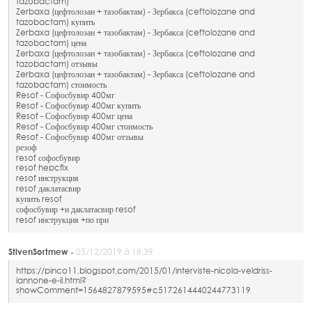
tazobactam)
Zerbaxa (цефтолозан + тазобактам) - Зербакса (ceftolozane and
tazobactam) купить
Zerbaxa (цефтолозан + тазобактам) - Зербакса (ceftolozane and
tazobactam) цена
Zerbaxa (цефтолозан + тазобактам) - Зербакса (ceftolozane and
tazobactam) отзывы
Zerbaxa (цефтолозан + тазобактам) - Зербакса (ceftolozane and
tazobactam) стоимость
Resof - Софосбувир 400мг
Resof - Софосбувир 400мг купить
Resof - Софосбувир 400мг цена
Resof - Софосбувир 400мг стоимость
Resof - Софосбувир 400мг отзывы
резоф
resof софосбувир
resof hepcfix
resof инструкция
resof даклатасвир
купить resof
софосбувир +и даклатасвир resof
resof инструкция +по при
StivenSortmew -
05/12/2019 à 18:39
https://pinco11.blogspot.com/2015/01/interviste-nicola-veldriss-
iannone-e-il.html?
showComment=1564827879595#c5172614440244773119