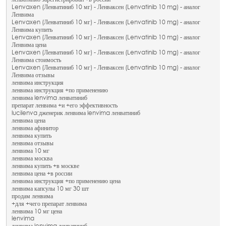
ленватиниб зарегистрирован +в россии
Lenvaxen (Ленватиниб 10 мг) - Ленваксен (Lenvatinib 10 mg) - аналог
Ленвима
Lenvaxen (Ленватиниб 10 мг) - Ленваксен (Lenvatinib 10 mg) - аналог
Ленвима купить
Lenvaxen (Ленватиниб 10 мг) - Ленваксен (Lenvatinib 10 mg) - аналог
Ленвима цена
Lenvaxen (Ленватиниб 10 мг) - Ленваксен (Lenvatinib 10 mg) - аналог
Ленвима стоимость
Lenvaxen (Ленватиниб 10 мг) - Ленваксен (Lenvatinib 10 mg) - аналог
Ленвима отзывы
ленвима инструкция
ленвима инструкция +по применению
ленвима lenvima ленватиниб
препарат ленвима +и +его эффективность
lucilenva дженерик ленвима lenvima ленватиниб
ленвима цена
ленвима афинитор
ленвима купить
ленвима отзывы
ленвима 10 мг
ленвима москва
ленвима купить +в москве
ленвима цена +в россии
ленвима инструкция +по применению цена
ленвима капсулы 10 мг 30 шт
продам ленвима
+для +чего препарат ленвима
ленвима 10 мг цена
lenvima