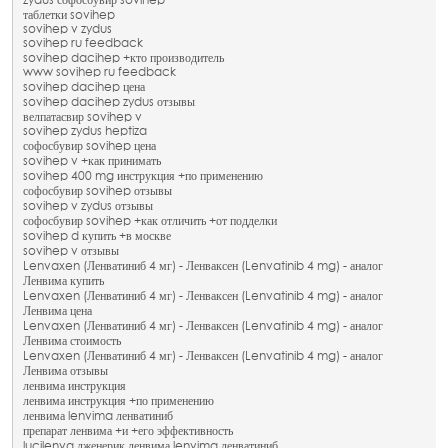
zydus софосбувир sovihep
таблетки sovihep
sovihep v zydus
sovihep ru feedback
sovihep dacihep +кто производитель
www sovihep ru feedback
sovihep dacihep цена
sovihep dacihep zydus отзывы
велпатасвир sovihep v
sovihep zydus heptiza
софосбувир sovihep цена
sovihep v +как принимать
sovihep 400 mg инструкция +по применению
софосбувир sovihep отзывы
sovihep v zydus отзывы
софосбувир sovihep +как отличить +от подделки
sovihep d купить +в москве
sovihep v отзывы
Lenvaxen (Ленватиниб 4 мг) - Ленваксен (Lenvatinib 4 mg) - аналог
Ленвима купить
Lenvaxen (Ленватиниб 4 мг) - Ленваксен (Lenvatinib 4 mg) - аналог
Ленвима цена
Lenvaxen (Ленватиниб 4 мг) - Ленваксен (Lenvatinib 4 mg) - аналог
Ленвима стоимость
Lenvaxen (Ленватиниб 4 мг) - Ленваксен (Lenvatinib 4 mg) - аналог
Ленвима отзывы
ленвима инструкция
ленвима инструкция +по применению
ленвима lenvima ленватиниб
препарат ленвима +и +его эффективность
lucilenva дженерик ленвима lenvima ленватиниб