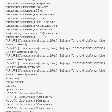
тенофовир алафенамид инструкция
тенофовира алафенамид фумарат
тенофовир алафенамид 25 мг
тенофовир алафенамид купить москва
тенофовир алафенамид отзывы
тенофовир алафенамид цена +в москве
тенофовир алафенамид +в ташкенте цены
тенофовир алафенамид купить минск
алафенамид тенофовир 25 mg цена купить
тенофовир алафенамид hepbest
TAFSURE (Тенофовир алафенамид 25мг) - Тафшур (Tenofovir alafenamide)
- аналог Vemlidy
TAFSURE (Тенофовир алафенамид 25мг) - Тафшур (Tenofovir alafenamide)
- аналог Vemlidy купить
TAFSURE (Тенофовир алафенамид 25мг) - Тафшур (Tenofovir alafenamide)
- аналог Vemlidy цена
TAFSURE (Тенофовир алафенамид 25мг) - Тафшур (Tenofovir alafenamide)
- аналог Vemlidy стоимость
TAFSURE (Тенофовир алафенамид 25мг) - Тафшур (Tenofovir alafenamide)
- аналог Vemlidy отзывы
купить таф
таф ульяновск
таф цена
прогнозы таф
Hepcfix - Даклатасвир 60мг
Hepcfix - Даклатасвир 60мг купить
Hepcfix - Даклатасвир 60мг цена
Hepcfix - Даклатасвир 60мг отзывы
Hepcfix - Даклатасвир 60мг стоимость