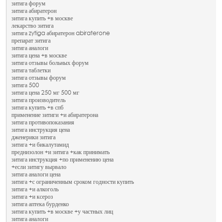
зитига форум
зитига абиратерон
зитига купить +в москве
лекарство зитига
зитига zytiga абиратерон abiraterone
препарат зитига
зитига аналоги
зитига цена +в москве
зитига отзывы больных форум
зитига таблетки
зитига отзывы форум
зитига 500
зитига цена 250 мг 500 мг
зитига производитель
зитига купить +в спб
применение зитиги +и абиратерона
зитига противопоказания
зитига инструкция цена
дженерики зитига
зитига +и бикалутамид
преднизолон +и зитига +как принимать
зитига инструкция +по применению цена
+если зитигу вырвало
зитига аналоги цена
зитига +с ограниченным сроком годности купить
зитига +и алкоголь
зитига +и ксероз
зитига аптека бурденко
зитига купить +в москве +у частных лиц
зитига аналоги