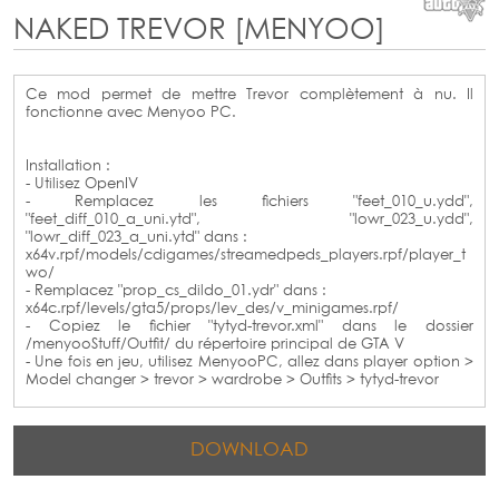
NAKED TREVOR [MENYOO]
Ce mod permet de mettre Trevor complètement à nu. Il
fonctionne avec Menyoo PC.
Installation :
- Utilisez OpenIV
- Remplacez les fichiers "feet_010_u.ydd",
"feet_diff_010_a_uni.ytd", "lowr_023_u.ydd",
"lowr_diff_023_a_uni.ytd" dans :
x64v.rpf/models/cdigames/streamedpeds_players.rpf/player_t
wo/
- Remplacez "prop_cs_dildo_01.ydr" dans :
x64c.rpf/levels/gta5/props/lev_des/v_minigames.rpf/
- Copiez le fichier "tytyd-trevor.xml" dans le dossier
/menyooStuff/Outfit/ du répertoire principal de GTA V
- Une fois en jeu, utilisez MenyooPC, allez dans player option >
Model changer > trevor > wardrobe > Outfits > tytyd-trevor
DOWNLOAD