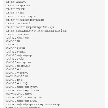
совихеп заказать
совихеп инструкция
совихеп отзывы
совихеп купить
совихеп +и дакихеп цена
совихеп +и дакихеп инструкция
совихеп +из индии 8
совихеп дасихеп прерван курс +на 2 дня
совихеп дакихеп пропуск приема препаратов 2 дня
совихеп ру отзывы
sovihep dacihep
sovihep ru
sovihep v
sovihep купить
sovihep отзывы
sovihep софосбувир
sovihep zydus
sovihep инструкция
sovihep ru отзывы
sovihep 400
sovihep v купить
www sovihep ru
sovihep цена
sovihep 400 mg
sovihep dacihep купить
sovihep dacihep отзывы
www sovihep com
sovihep 400 mg инструкция
sovihep dacihep zydus
sovihep софосбувир dacihep даклатасвир