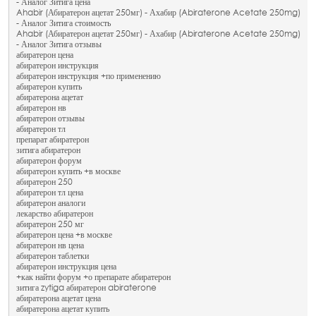
- Аналог Зитига цена
Ahabir (Абиратерон ацетат 250мг) - Ахабир (Abiraterone Acetate 250mg)
- Аналог Зитига стоимость
Ahabir (Абиратерон ацетат 250мг) - Ахабир (Abiraterone Acetate 250mg)
- Аналог Зитига отзывы
абиратерон цена
абиратерон инструкция
абиратерон инструкция +по применению
абиратерон купить
абиратерона ацетат
абиратерон нв
абиратерон отзывы
абиратерон тл
препарат абиратерон
зитига абиратерон
абиратерон форум
абиратерон купить +в москве
абиратерон 250
абиратерон тл цена
абиратерон аналоги
лекарство абиратерон
абиратерон 250 мг
абиратерон цена +в москве
абиратерон нв цена
абиратерон таблетки
абиратерон инструкция цена
+как найти форум +о препарате абиратерон
зитига zytiga абиратерон abiraterone
абиратерона ацетат цена
абиратерона ацетат купить