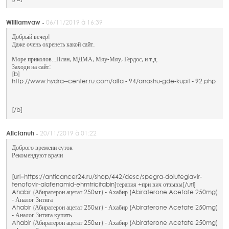
Williamvaw -
06/11/2019 à 16:39
Добрый вечер!
Даже очень охренеть какой сайт.
Море приколов...План, МДМА, Мяу-Мяу, Гердос, и т.д.
Заходи на сайт:
[b]
http://www.hydra--center.ru.com/alfa - 94/anashu-gde-kupit - 92.php
[/b]
Alicianuh -
20/11/2019 à 01:22
Доброго времени суток
Рекомендуют врачи
[url=https://anticancer24.ru/shop/442/desc/spegra-doluteglavir-
tenofovir-alafenamid-ehmtricitabin]терапия +при вич отзывы[/url]
Ahabir (Абиратерон ацетат 250мг) - Ахабир (Abiraterone Acetate 250mg)
- Аналог Зитига
Ahabir (Абиратерон ацетат 250мг) - Ахабир (Abiraterone Acetate 250mg)
- Аналог Зитига купить
Ahabir (Абиратерон ацетат 250мг) - Ахабир (Abiraterone Acetate 250mg)