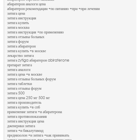
абиратерон аналоги цена
абиратерон рекомендации +по питанию +при +при лечении
зитига цена
зитига инструкция
зитига купить
зитига москва
зитига инструкция +по применению
зитига отзывы больных
зитига форум
зитига абиратерон
зитига купить +в москве
лекарство зитига
зитига zytiga абиратерон abiraterone
препарат зитига
зитига аналоги
зитига цена +в москве
зитига отзывы больных форум
зитига таблетки
зитига отзывы форум
зитига 500
зитига цена 250 мг 500 мг
зитига производитель
зитига купить +в спб
применение зитиги +и абиратерона
зитига противопоказания
зитига инструкция цена
дженерики зитига
зитига +и бикалутамид
преднизолон +и зитига +как принимать