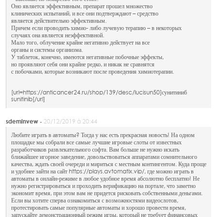
Оно является эффективным, препарат прошел множество
клинических испытаний, и все они подтверждают – средство
является действительно эффективным.
Причем если проводить химио- либо лучевую терапию – в некоторых
случаях она является неэффективной.
Мало того, облучение крайне негативно действует на все
органы и системы организма.
У таблеток, конечно, имеются негативные побочные эффекты,
но проявляют себя они крайне редко, и никак не сравнятся
с побочками, которые возникают после проведения химиотерапии.
[url=https://anticancer24.ru/shop/139/desc/lucisun50]сунитиниб
sunitinib[/url]
sdeminvew -
20/12/2019 à 20:44
Любите играть в автоматы? Тогда у нас есть прекрасная новость! На одном
площадке мы собрали все самые лучшие игровые слоты от известных
разработчиков развлекательного софта. Вам больше не нужно искать
ближайшее игорное заведение, довольствоваться аппаратами сомнительного
качества, ждать своей очереди и мириться с местным контингентом. Куда проще
и удобнее зайти на сайт https://plays.avtomatix.vip/, где можно играть в
автоматы в онлайн-режиме в любое удобное время абсолютно бесплатно! Не
нужно регистрироваться и проходить верификацию на портале, что заметно
экономит время, при этом вам не придется рисковать собственными деньгами.
Если вы хотите сперва ознакомиться с возможностями видеослотов,
протестировать самые популярные автоматы и хорошо провести время,
запускайте демонстрационный режим игры, который не требует финансовых