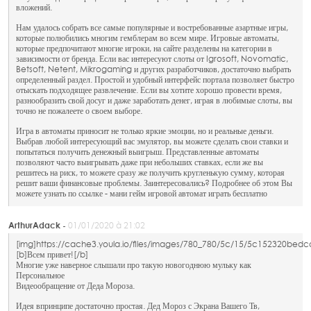
вложений.
Нам удалось собрать все самые популярные и востребованные азартные игры,
которые полюбились многим гемблерам во всем мире. Игровые автоматы,
которые предпочитают многие игроки, на сайте разделены на категории в
зависимости от бренда. Если вас интересуют слоты от Igrosoft, Novomatic,
Betsoft, Netent, Mikrogaming и других разработчиков, достаточно выбрать
определенный раздел. Простой и удобный интерфейс портала позволяет быстро
отыскать подходящее развлечение. Если вы хотите хорошо провести время,
разнообразить свой досуг и даже заработать денег, играя в любимые слоты, вы
точно не пожалеете о своем выборе.
Игра в автоматы приносит не только яркие эмоции, но и реальные деньги.
Выбрав любой интересующий вас эмулятор, вы можете сделать свои ставки и
попытаться получить денежный выигрыш. Представленные автоматы
позволяют часто выигрывать даже при небольших ставках, если же вы
решитесь на риск, то можете сразу же получить кругленькую сумму, которая
решит ваши финансовые проблемы. Заинтересовались? Подробнее об этом Вы
можете узнать по ссылке - мани гейм игровой автомат играть бесплатно
ArthurAdack -
01/01/2020 à 21:02
[img]https://cache3.youla.io/files/images/780_780/5c/15/5c152320bed
[b]Всем привет![/b]
Многие уже наверное слышали про такую новогоднюю мульку как
Персональное
Видеообращение от Деда Мороза.
Идея впринципе достаточно простая. Дед Мороз с Экрана Вашего Тв,