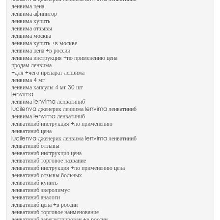
ленвима цена
ленвима афинитор
ленвима купить
ленвима отзывы
ленвима москва
ленвима купить +в москве
ленвима цена +в россии
ленвима инструкция +по применению цена
продам ленвима
+для +чего препарат ленвима
ленвима 4 мг
ленвима капсулы 4 мг 30 шт
lenvima
ленвима lenvima ленватиниб
lucilenva дженерик ленвима lenvima ленватиниб
ленвима lenvima ленватиниб
ленватиниб инструкция +по применению
ленватиниб цена
lucilenva дженерик ленвима lenvima ленватиниб
ленватиниб отзывы
ленватиниб инструкция цена
ленватиниб торговое название
ленватиниб инструкция +по применению цена
ленватиниб отзывы больных
ленватиниб купить
ленватиниб эверолимус
ленватиниб аналоги
ленватиниб цена +в россии
ленватиниб торговое наименование