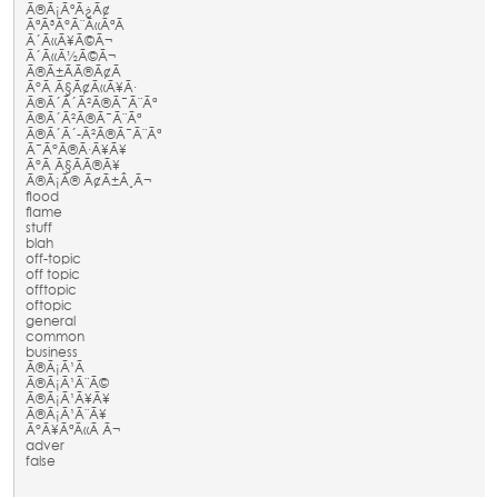
Ã®Ã¡ÃºÃ¿Ã¢
ÃªÃ³Ã°Ã¨Ã«ÃªÃ
Ã´Ã«Ã¥Ã©Ã¬
Ã´Ã«Ã½Ã©Ã¬
Ã®Ã±Ã­Ã®Ã¢Ã­
Ã°Ã Ã§Ã¢Ã«Ã¥Ã·
Ã®Ã´Ã´Ã²Ã®Ã¯Ã¨Ãª
Ã®Ã´Ã²Ã®Ã¯Ã¨Ãª
Ã®Ã´Ã´-Ã²Ã®Ã¯Ã¨Ãª
Ã¯Ã°Ã®Ã·Ã¥Ã¥
Ã°Ã Ã§Ã­Ã®Ã¥
Ã®Ã¡Ã® Ã¢Ã±Â¸Ã¬
flood
flame
stuff
blah
off-topic
off topic
offtopic
oftopic
general
common
business
Ã®Ã¡Ã¹Ã
Ã®Ã¡Ã¹Ã¨Ã©
Ã®Ã¡Ã¹Ã¥Ã¥
Ã®Ã¡Ã¹Ã¨Ã¥
Ã°Ã¥ÃªÃ«Ã Ã¬
adver
false