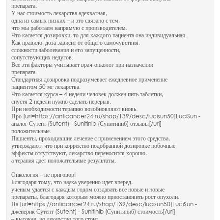
препарата.
У нас стоимость лекарства адекватная,
одна из самых низких – и это связано с тем,
что мы работаем напрямую с производителем.
Что касается дозировки, то для каждого пациента она индивидуальная.
Как правило, доза зависит от общего самочувствия,
сложности заболевания и его запущенности,
сопутствующих недугов.
Все эти факторы учитывает врач-онколог при назначении
препарата.
Стандартная дозировка подразумевает ежедневное применение
пациентом 50 мг лекарства.
Что касается курса – 4 недели человек должен пить таблетки,
спустя 2 недели нужно сделать перерыв.
При необходимости терапию возобновляют вновь.
Про [url=https://anticancer24.ru/shop/139/desc/lucisun50]LuciSun -
аналог Сутент (Sutent) - Sunitinib (Сунитиниб) отзывы[/url]
положительные.
Пациенты, проходившие лечение с применением этого средства,
утверждают, что при корректно подобранной дозировке побочные
эффекты отсутствуют, лекарство переносится хорошо,
а терапия дает положительные результаты.
Онкология – не приговор!
Благодаря тому, что наука уверенно идет вперед,
ученым удается с каждым годом создавать все новые и новые
препараты, благодаря которым можно приостановить рост опухоли.
На [url=https://anticancer24.ru/shop/139/desc/lucisun50]LuciSun -
дженерик Сутент (Sutent) - Sunitinib (Сунитиниб) стоимость[/url]
– высокая, но лекарство того стоит.