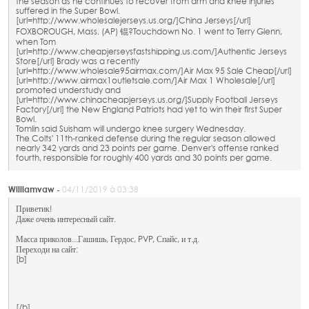
the season as he continues to recover from arm and knee injuries
suffered in the Super Bowl.
[url=http://www.wholesalejerseys.us.org/]China Jerseys[/url]
FOXBOROUGH, Mass. (AP) 锟?Touchdown No. 1 went to Terry Glenn,
when Tom
[url=http://www.cheapjerseysfastshipping.us.com/]Authentic Jerseys
Store[/url] Brady was a recently
[url=http://www.wholesale95airmax.com/]Air Max 95 Sale Cheap[/url]
[url=http://www.airmax1outletsale.com/]Air Max 1 Wholesale[/url]
promoted understudy and
[url=http://www.chinacheapjerseys.us.org/]Supply Football Jerseys
Factory[/url] the New England Patriots had yet to win their first Super
Bowl.
Tomlin said Suisham will undergo knee surgery Wednesday.
The Colts' 11th-ranked defense during the regular season allowed
nearly 342 yards and 23 points per game. Denver's offense ranked
fourth, responsible for roughly 400 yards and 30 points per game.
Williamvaw -
04/11/2019 à 03:38
Приветик!
Даже очень интересный сайт.
Масса приколов...Гашишь, Гердос, PVP, Спайс, и т.д.
Переходи на сайт:
[b]
[/b]