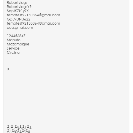
Robertviags
RobertviagsYR
$aptK7k1y7K
temptest92130364@gmail.com
GDLVDNU622
temptest92130364@gmail.com
pop.gmail.com
124456847
Maputo
Mozambique
Service
Cycling
0
Ã¡Ã¨Ã§Ã­Ã¥Ã±
Ã¤Ã®Ã±Ã³Ã£