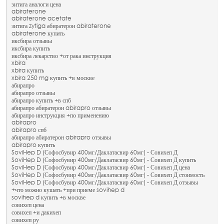
зитига аналоги цена
abiraterone
abiraterone acetate
зитига zytiga абиратерон abiraterone
abiraterone купить
иксбира отзывы
иксбира купить
иксбира лекарство +от рака инструкция
xbira
xbira купить
xbira 250 mg купить +в москве
абирапро
абирапро отзывы
абирапро купить +в спб
абирапро абиратерон abirapro отзывы
абирапро инструкция +по применению
abirapro
abirapro спб
абирапро абиратерон abirapro отзывы
abirapro купить
SoviHep D (Софосбувир 400мг/Даклатасвир 60мг) - Совихеп Д
SoviHep D (Софосбувир 400мг/Даклатасвир 60мг) - Совихеп Д купить
SoviHep D (Софосбувир 400мг/Даклатасвир 60мг) - Совихеп Д цена
SoviHep D (Софосбувир 400мг/Даклатасвир 60мг) - Совихеп Д стоимость
SoviHep D (Софосбувир 400мг/Даклатасвир 60мг) - Совихеп Д отзывы
+что можно кушать +при приеме sovihep d
sovihep d купить +в москве
совихеп цена
совихеп +и дакихеп
совихеп ру