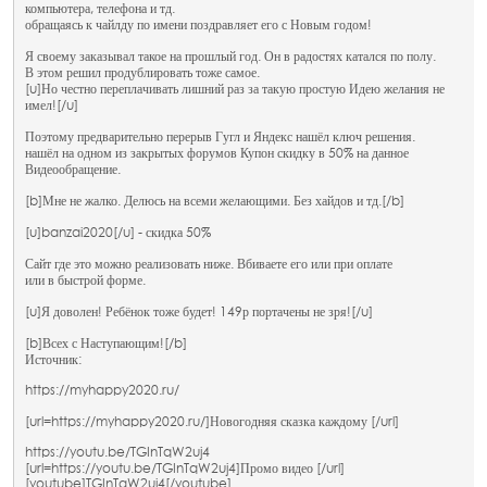
компьютера, телефона и тд.
обращаясь к чайлду по имени поздравляет его с Новым годом!
Я своему заказывал такое на прошлый год. Он в радостях катался по полу.
В этом решил продублировать тоже самое.
[u]Но честно переплачивать лишний раз за такую простую Идею желания не
имел![/u]
Поэтому предварительно перерыв Гугл и Яндекс нашёл ключ решения.
нашёл на одном из закрытых форумов Купон скидку в 50% на данное
Видеообращение.
[b]Мне не жалко. Делюсь на всеми желающими. Без хайдов и тд.[/b]
[u]banzai2020[/u] - скидка 50%
Сайт где это можно реализовать ниже. Вбиваете его или при оплате
или в быстрой форме.
[u]Я доволен! Ребёнок тоже будет! 149р портачены не зря![/u]
[b]Всех с Наступающим![/b]
Источник:
https://myhappy2020.ru/
[url=https://myhappy2020.ru/]Новогодняя сказка каждому [/url]
https://youtu.be/TGInTqW2uj4
[url=https://youtu.be/TGInTqW2uj4]Промо видео [/url]
[youtube]TGInTqW2uj4[/youtube]