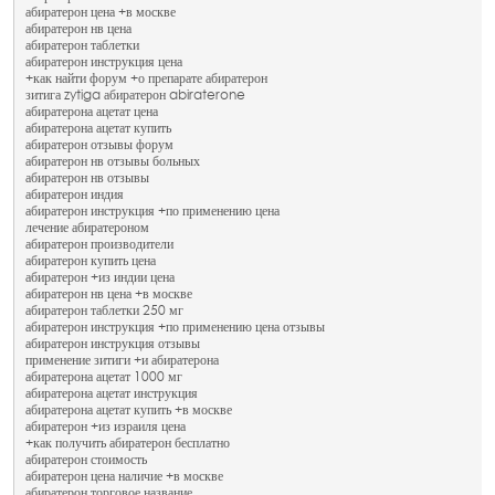
абиратерон цена +в москве
абиратерон нв цена
абиратерон таблетки
абиратерон инструкция цена
+как найти форум +о препарате абиратерон
зитига zytiga абиратерон abiraterone
абиратерона ацетат цена
абиратерона ацетат купить
абиратерон отзывы форум
абиратерон нв отзывы больных
абиратерон нв отзывы
абиратерон индия
абиратерон инструкция +по применению цена
лечение абиратероном
абиратерон производители
абиратерон купить цена
абиратерон +из индии цена
абиратерон нв цена +в москве
абиратерон таблетки 250 мг
абиратерон инструкция +по применению цена отзывы
абиратерон инструкция отзывы
применение зитиги +и абиратерона
абиратерона ацетат 1000 мг
абиратерона ацетат инструкция
абиратерона ацетат купить +в москве
абиратерон +из израиля цена
+как получить абиратерон бесплатно
абиратерон стоимость
абиратерон цена наличие +в москве
абиратерон торговое название