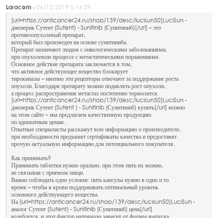
Laracom -
06/12/2019 à 14:39
[url=https://anticancer24.ru/shop/139/desc/lucisun50]LuciSun -
дженерик Сутент (Sutent) - Sunitinib (Сунитиниб)[/url] – это
противоопухолевый препарат,
который был произведен на основе сунитиниба.
Препарат назначают людям с онкологическими заболеваниями,
при опухолевом процессе с метастатическими поражениями.
Основное действие препарата заключается в том,
что активное действующее вещество блокирует
тирокиназы – именно эти рецепторы отвечают за поддержание роста
опухоли. Благодаря препарату можно подавлять рост опухоли,
а процесс распространения метастаз постепенно тормозится.
[url=https://anticancer24.ru/shop/139/desc/lucisun50]LuciSun -
дженерик Сутент (Sutent ) - Sunitinib (Сунитиниб) купить[/url] можно
на этом сайте – мы предлагаем качественную продукцию
по адекватным ценам.
Опытные специалисты расскажут всю информацию о производителе,
при необходимости предъявят сертификаты качества и предоставят
прочую актуальную информацию для потенциального покупателя.
Как принимать?
Принимать таблетки нужно орально, при этом пить их можно,
не связывая с приемом пищи.
Важно соблюдать одно условие: пить капсулы нужно в одно и то
время – чтобы в крови поддерживать оптимальный уровень
основного действующего вещества.
На [url=https://anticancer24.ru/shop/139/desc/lucisun50]LuciSun -
аналог Сутент (Sutent) - Sunitinib (Сунитиниб) цена[/url]
колеблется, и этот фактор напрямую зависит от формы выпуска