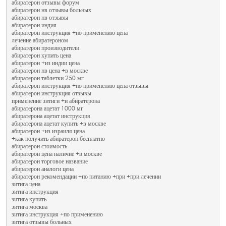
абиратерон отзывы форум
абиратерон нв отзывы больных
абиратерон нв отзывы
абиратерон индия
абиратерон инструкция +по применению цена
лечение абиратероном
абиратерон производители
абиратерон купить цена
абиратерон +из индии цена
абиратерон нв цена +в москве
абиратерон таблетки 250 мг
абиратерон инструкция +по применению цена отзывы
абиратерон инструкция отзывы
применение зитиги +и абиратерона
абиратерона ацетат 1000 мг
абиратерона ацетат инструкция
абиратерона ацетат купить +в москве
абиратерон +из израиля цена
+как получить абиратерон бесплатно
абиратерон стоимость
абиратерон цена наличие +в москве
абиратерон торговое название
абиратерон аналоги цена
абиратерон рекомендации +по питанию +при +при лечении
зитига цена
зитига инструкция
зитига купить
зитига москва
зитига инструкция +по применению
зитига отзывы больных