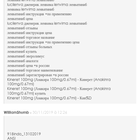
ленвима lenvima ленватиниб
lucilenva дженерик ленвима lenvima ленватиниб
ленвима lenvima ленватиниб
ленватиниб инструкция +по применению
ленватиниб цена
lucilenva дженерик ленвима lenvima ленватиниб
ленватиниб отзывы
ленватиниб инструкция цена
ленватиниб торговое название
ленватиниб инструкция +по применению цена
ленватиниб отзывы больных
ленватиниб купить
ленватиниб эверолимус
ленватиниб аналоги
ленватиниб цена +в россии
ленватиниб торговое наименование
ленватиниб зарегистрирован +в россии
Kineret 100mg (Анакира 100mg/0.67ml) - Кинерет (Anakinra
100mg/0.67ml)
Kineret 100mg (Анакира 100mg/0.67ml) - Кинерет (Anakinra
100mg/0.67ml) купить
Kineret 100mg (Анакира 100mg/0.67ml) - Кин%D
WilliamShumb -
30/11/2019 à 12:26
918indo_13102019
ANSI