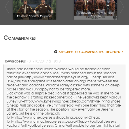
HD Reworked New Tattoos -
Revised Sheriff's Deputies
Franklin
Commentaires
AFFICHER LES COMMENTAIRES PRÉCÉDENTS
HowardSesus -
31/10/2019 à 18:18
There had been speculation Wallace would be traded or even
released ever since coach Joe Philbin benched him in the second
half of [url=http://www.chinacheapjerseys.us.org/]Cheap Jerseys
USA[/url] the final game last season after an argument between the
receiver and coaches. Wallace rarely clicked with Tannehill on deep
passes and was unhappy not to be targeted more.
Blackmon was a surprise decision as it appeared he was in line to be
the Seahawks' starting nickel cornerback. The Seahawks kept Marcus
Burley [url=http://www.kyrieirvingshoescheap.com/]Kyrie Irving Shoes
Cheap[/url] and rookie Tye Smith instead, with one likely filling that role
at the start of the season. The position may eventually be Jeremy
Lane's, but he is on the physically
[url=http://www.cheapjerseysshopchina.us.com/]Cheap
[url=http://www.chinacheapjerseys.us.org/]Supply Football Jerseys
Factory[/url] Football Jerseys China[/url] unable to perform list to start