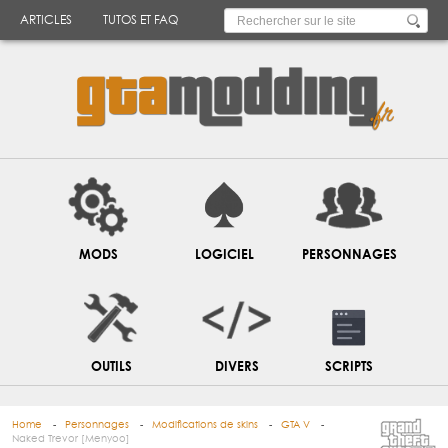
ARTICLES
TUTOS ET FAQ
MODS
LOGICIEL
PERSONNAGES
OUTILS
DIVERS
SCRIPTS
Home
Personnages
Modifications de skins
GTA V
Naked Trevor [Menyoo]