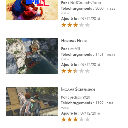
Par :
NotCrunchyTaco
Téléchargements :
2050
(11682
vues)
Ajouté le :
09/12/2016
Hunting House
Par :
MrVill
Téléchargements :
1451
(10644
vues)
Ajouté le :
09/12/2016
Ingame Screenshot
Par :
jedijosh920
Téléchargements :
1199
(5589
vues)
Ajouté le :
09/12/2016