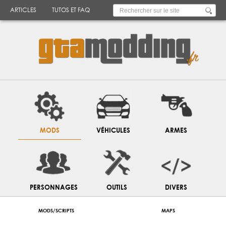
ARTICLES
TUTOS ET FAQ
MODS
VÉHICULES
ARMES
PERSONNAGES
OUTILS
DIVERS
MODS/SCRIPTS
MAPS