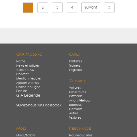
1
2
3
4
Suivant
»
GTA Modding
Outils
Home
Utilitaires
News et articles
Trainers
Tutos et FAQ
Logiciels
Contact
Mentions légales
Véhicules
Ajouter un mod
Casino en Ligne
Voitures
Forum
Deux roues
GTA Légende
Offroads
Avions/Hélicos
Bateaux
Suivez-nous sur Facebook
Camions
Autres
Textures
Mods
Personnages
Mods/Scripts
Nouveaux skins