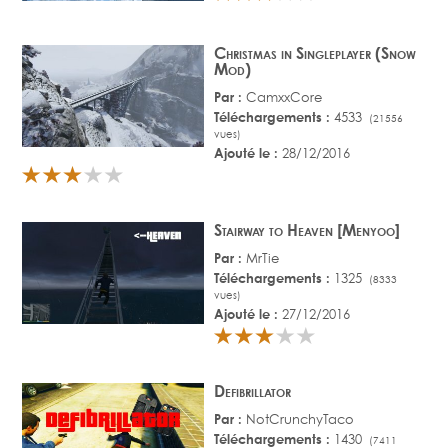
Christmas in Singleplayer (Snow
Mod)
Par :
CamxxCore
Téléchargements :
4533
(21556
vues)
Ajouté le :
28/12/2016
Stairway to Heaven [Menyoo]
Par :
MrTie
Téléchargements :
1325
(8333
vues)
Ajouté le :
27/12/2016
Defibrillator
Par :
NotCrunchyTaco
Téléchargements :
1430
(7411