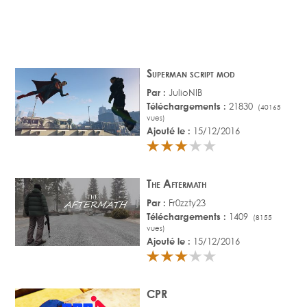
Superman script mod
Par :
JulioNIB
Téléchargements :
21830
(40165
vues)
Ajouté le :
15/12/2016
The Aftermath
Par :
Fr0zzty23
Téléchargements :
1409
(8155
vues)
Ajouté le :
15/12/2016
CPR