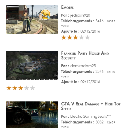
Emotes
Par :
jedijosh920
Téléchargements :
3416
(18375
vues)
Ajouté le :
02/12/2016
Franklin Party House And
Security
Par :
demiradam25
Téléchargements :
2546
(12170
vues)
Ajouté le :
02/12/2016
GTA V Real Damage + High Top
Speed
Par :
ElectroGamingBeats™
Téléchargements :
3032
(12639
vues)