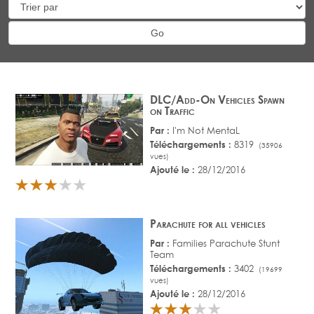
DLC/Add-On Vehicles Spawn
on Traffic
Par :
I'm Not MentaL
Téléchargements :
8319
(35906
vues)
Ajouté le :
28/12/2016
Parachute for all vehicles
Par :
Families Parachute Stunt
Team
Téléchargements :
3402
(19699
vues)
Ajouté le :
28/12/2016