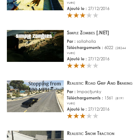
vues)
Ajouté le :
27/12/2016
Simple Zombies [.NET]
Par :
sollaholla
Téléchargements :
6022
(28244
vues)
Ajouté le :
27/12/2016
Realistic Road Grip And Braking
Par :
Impactjunky
Téléchargements :
1561
(8191
vues)
Ajouté le :
27/12/2016
Realistic Snow Traction