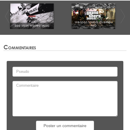
Weapon Sounds Overhaul
Sad Violin Wasted Music
PRO
Commentaires