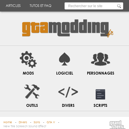
ARTICLES
TUTOS ET FAQ
MODS
LOGICIEL
PERSONNAGES
OUTILS
DIVERS
SCRIPTS
Home
Divers
Sons
GTA V
New Tire Screech Sound Effect