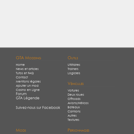
GTA Modding
Outils
Home
Utilitaires
News et articles
Trainers
Tutos et FAQ
Logiciels
Contact
Mentions légales
Véhicules
Ajouter un mod
Casino en Ligne
Voitures
Forum
Deux roues
GTA Légende
Offroads
Avions/Hélicos
Bateaux
Suivez-nous sur Facebook
Camions
Autres
Textures
Mods
Personnages