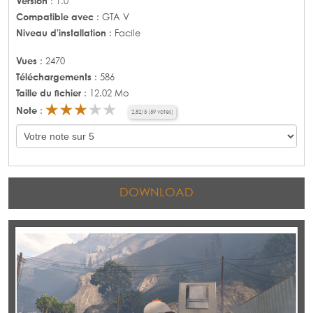
Version
: 1.0
Compatible avec
: GTA V
Niveau d'installation
: Facile
Vues
: 2470
Téléchargements
: 586
Taille du fichier
: 12.02 Mo
Note
:
2,82
/
5
(
59
votes)
DOWNLOAD