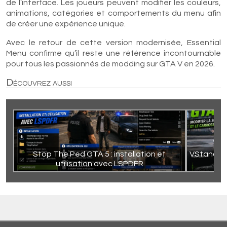
de l’interface. Les joueurs peuvent modifier les couleurs,
animations, catégories et comportements du menu afin
de créer une expérience unique.
Avec le retour de cette version modernisée, Essential
Menu confirme qu’il reste une référence incontournable
pour tous les passionnés de modding sur GTA V en 2026.
Découvrez aussi
Stop The Ped GTA 5 : installation et
VStancer G
utilisation avec LSPDFR