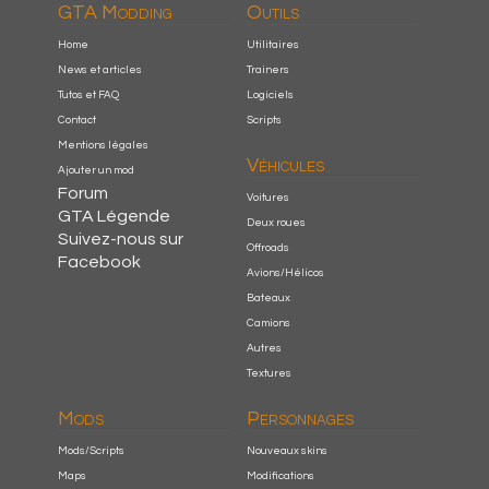
GTA Modding
Outils
Home
Utilitaires
News et articles
Trainers
Tutos et FAQ
Logiciels
Contact
Scripts
Mentions légales
Véhicules
Ajouter un mod
Forum
Voitures
GTA Légende
Deux roues
Suivez-nous sur
Offroads
Facebook
Avions/Hélicos
Bateaux
Camions
Autres
Textures
Mods
Personnages
Mods/Scripts
Nouveaux skins
Maps
Modifications