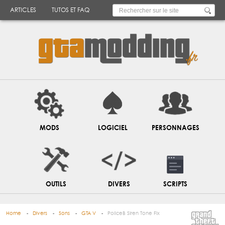
ARTICLES
TUTOS ET FAQ
MODS
LOGICIEL
PERSONNAGES
OUTILS
DIVERS
SCRIPTS
Home
Divers
Sons
GTA V
PoliceB Siren Tone Fix