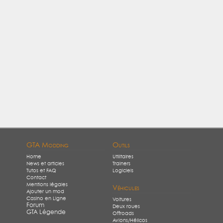
GTA Modding
Outils
Home
Utilitaires
News et articles
Trainers
Tutos et FAQ
Logiciels
Contact
Mentions légales
Véhicules
Ajouter un mod
Casino en Ligne
Voitures
Forum
Deux roues
GTA Légende
Offroads
Avions/Hélicos