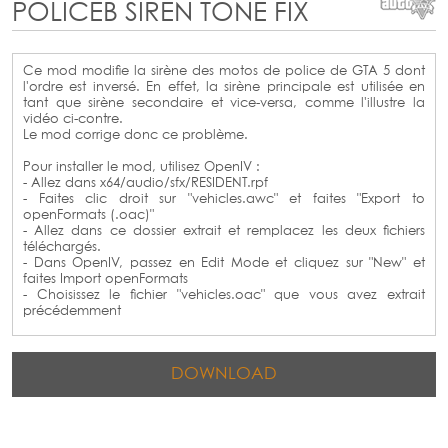
POLICEB SIREN TONE FIX
Ce mod modifie la sirène des motos de police de GTA 5 dont
l'ordre est inversé. En effet, la sirène principale est utilisée en
tant que sirène secondaire et vice-versa, comme l'illustre la
vidéo ci-contre.
Le mod corrige donc ce problème.
Pour installer le mod, utilisez OpenIV :
- Allez dans x64/audio/sfx/RESIDENT.rpf
- Faites clic droit sur "vehicles.awc" et faites "Export to
openFormats (.oac)"
- Allez dans ce dossier extrait et remplacez les deux fichiers
téléchargés.
- Dans OpenIV, passez en Edit Mode et cliquez sur "New" et
faites Import openFormats
- Choisissez le fichier "vehicles.oac" que vous avez extrait
précédemment
DOWNLOAD