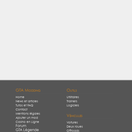
GTA Modding
Outils
Home
Utilitaires
News et articles
Trainers
Tutos et FAQ
Logiciels
Contact
Mentions légales
Véhicules
Ajouter un mod
Casino en Ligne
Voitures
Forum
Deux roues
GTA Légende
Offroads