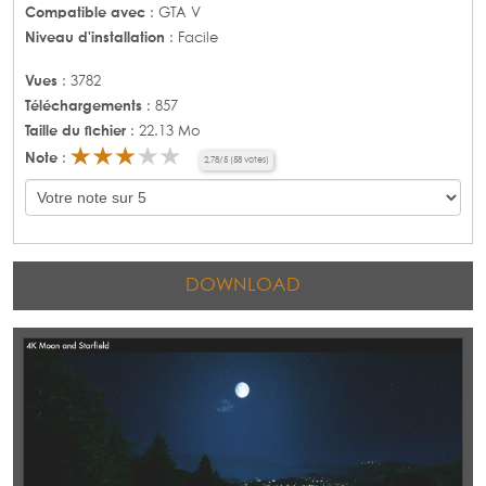
Compatible avec
: GTA V
Niveau d'installation
: Facile
Vues
: 3782
Téléchargements
: 857
Taille du fichier
: 22.13 Mo
Note
:
2,78
/
5
(
58
votes)
DOWNLOAD