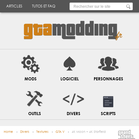
ARTICLES
TUTOS ET FAQ
MODS
LOGICIEL
PERSONNAGES
OUTILS
DIVERS
SCRIPTS
Home
Divers
Textures
GTA V
4K Moon + 4K Starfield