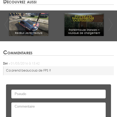
Découvrez aussi
Franklinhouse Starwars +
RedBull Jester Texture
Musique de chargement
Commentaires
Zer -
01/05/2016 à 15:42
Ca prend beaucoup de FPS ?