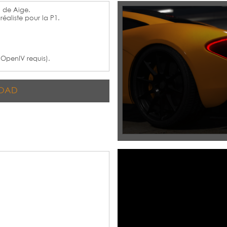
 de Aige.
éaliste pour la P1.
 (OpenIV requis).
OAD