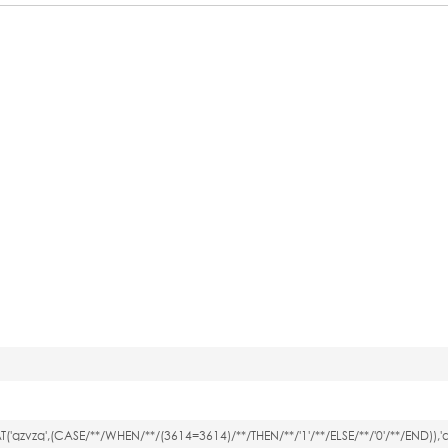
zvzq',(CASE/**/WHEN/**/(3614=3614)/**/THEN/**/'1'/**/ELSE/**/'0'/**/END)),'q