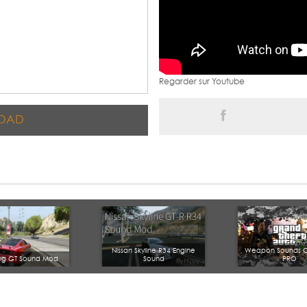
Regarder sur Youtube
OAD
Nissan Skyline R34 Engine
Weapon Sounds O
ng GT Sound Mod
Sound
PRO