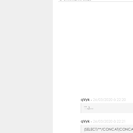
qVyk -
26/03/2020 à 22:20
'.",,).,.,
qVyk -
26/03/2020 à 22:21
(SELECT/**/CONCAT(CONCAT('q