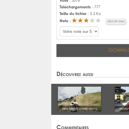
Vues
: 3076
Téléchargements
: 777
Taille du fichier
: 5.2 Ko
Note
:
2,82
/
5
(
59
votes)
DOWNL
Découvrez aussi
New Heavy Sniper sound
Musta
Commentaires