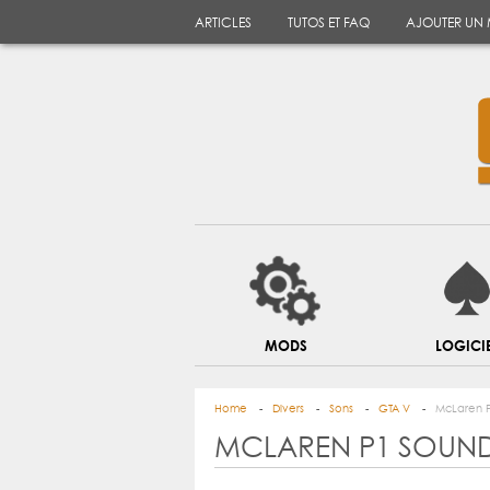
ARTICLES
TUTOS ET FAQ
AJOUTER UN
MODS
LOGICI
Home
Divers
Sons
GTA V
McLaren P
MCLAREN P1 SOUND