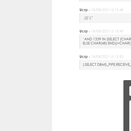
Ucrp -
18/08/2021 à 15:48
..)()'.(."
Ucrp -
18/08/2021 à 15:49
' AND 1339 IN (SELECT (CH
ELSE CHAR(48) END))+CHAR
Ucrp -
18/08/2021 à 15:50
);SELECT DBMS_PIPE.RECEI