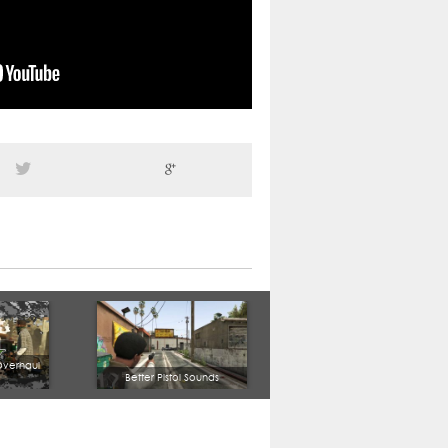
verhaul
Better Pistol Sounds