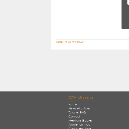
SIGNALER UN PROBLÈME
GTA Modding
Home
News et articles
Tutos et FAQ
Contact
Mentions légales
Ajouter un mod
Casino en Ligne