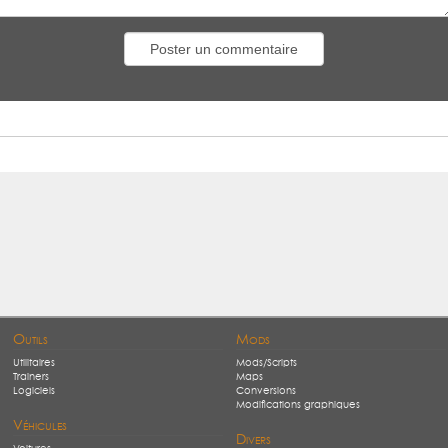
Outils
Mods
Utilitaires
Mods/Scripts
Trainers
Maps
Logiciels
Conversions
Modifications graphiques
Véhicules
Divers