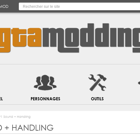
 MOD
EL
PERSONNAGES
OUTILS
1 Sound + Handling
 + HANDLING