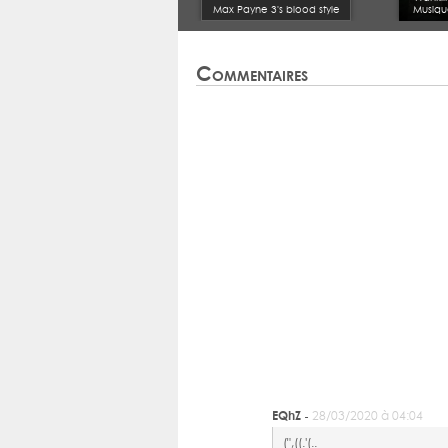
Max Payne 3's blood style
Musiqu
Commentaires
EQhZ -
28/03/2020 à 04:04
(",((.'(..