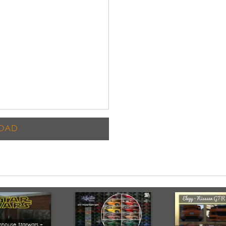
OAD
inhouse Starwars +