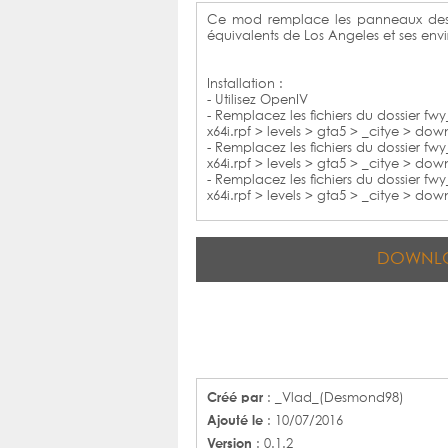
Ce mod remplace les panneaux des 
équivalents de Los Angeles et ses envi
Installation :
- Utilisez OpenIV
- Remplacez les fichiers du dossier fw
x64i.rpf > levels > gta5 > _citye > do
- Remplacez les fichiers du dossier fw
x64i.rpf > levels > gta5 > _citye > do
- Remplacez les fichiers du dossier fw
x64i.rpf > levels > gta5 > _citye > do
DOWNL
Créé par
: _Vlad_(Desmond98)
Ajouté le
: 10/07/2016
Version
: 0.1.2