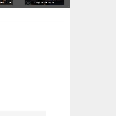
R Rebadge
Skydome Mod