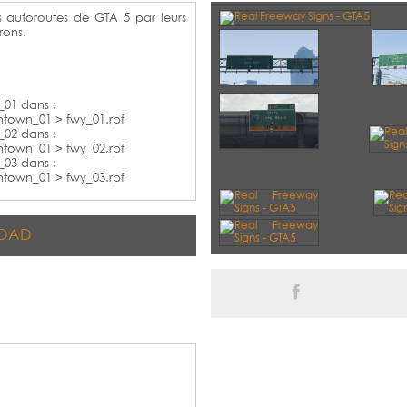
autoroutes de GTA 5 par leurs
rons.
y_01 dans :
wntown_01 > fwy_01.rpf
y_02 dans :
wntown_01 > fwy_02.rpf
y_03 dans :
wntown_01 > fwy_03.rpf
OAD