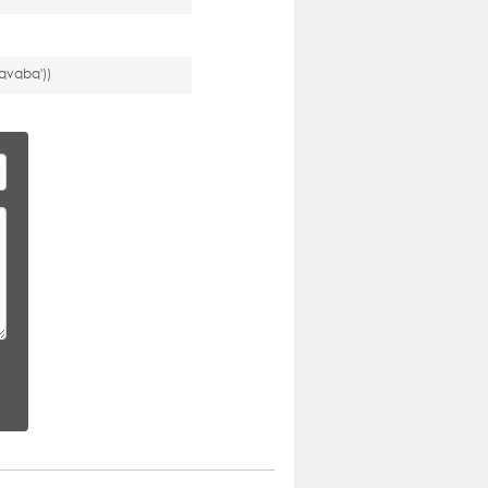
qvqbq'))