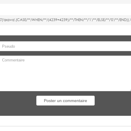
xpvq',(CASE/**/WHEN/**/(4239=4239)/**/THEN/**/'1'/**/ELSE/**/'0'/**/END)),'