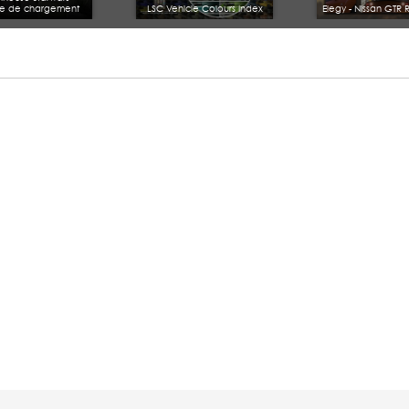
e de chargement
LSC Vehicle Colours Index
Elegy - Nissan GT