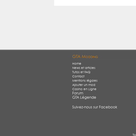
GTA Modding
Home
News et articles
Tutos et FAQ
Contact
Mentions légales
Ajouter un mod
Casino en Ligne
Forum
GTA Légende
Suivez-nous sur Facebook
To