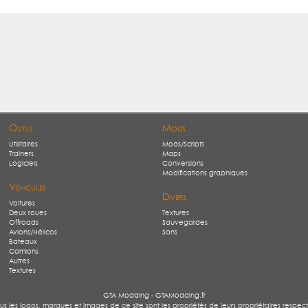
Outils
Mods
Utilitaires
Mods/Scripts
Trainers
Maps
Logiciels
Conversions
Modifications graphiques
Véhicules
Divers
Voitures
Deux roues
Textures
Offroads
Sauvegardes
Avions/Hélicos
Sons
Bateaux
Camions
Autres
Textures
GTA Modding - GTAModding.fr
us les logos, marques et images de ce site sont les propriétés de leurs propriétaires respecti