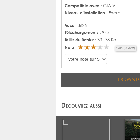
Compatible avec
: GTA V
Niveau d'installation
: Facile
Vues
: 3626
Téléchargements
: 945
Taille du fichier
: 331.38 Ko
Note
:
2,78
/
5
(
58
votes)
DOWNL
Découvrez aussi
Frankl