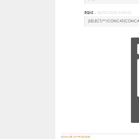
EQhZ -
28/03/2020 à 04:05
(SELECT/**/CONCAT(CONCAT('q
SIGNALER UN PROBLÈME