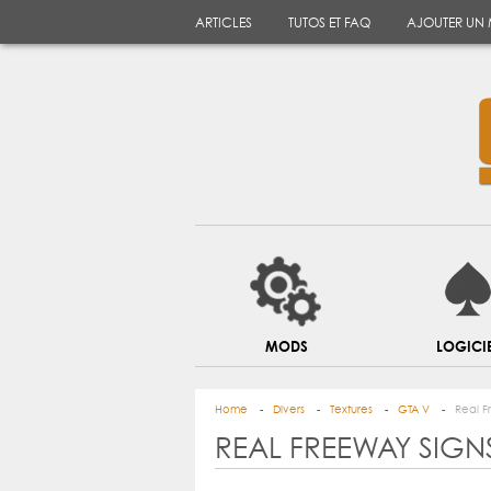
ARTICLES
TUTOS ET FAQ
AJOUTER UN
MODS
LOGICI
Home
Divers
Textures
GTA V
Real F
REAL FREEWAY SIGN