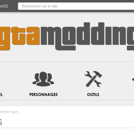
 MOD
EL
PERSONNAGES
OUTILS
reeway Signs
S