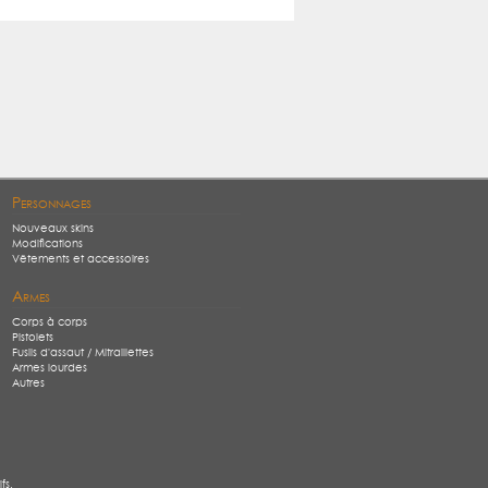
Personnages
Nouveaux skins
Modifications
Vêtements et accessoires
Armes
Corps à corps
Pistolets
Fusils d'assaut / Mitraillettes
Armes lourdes
Autres
fs.