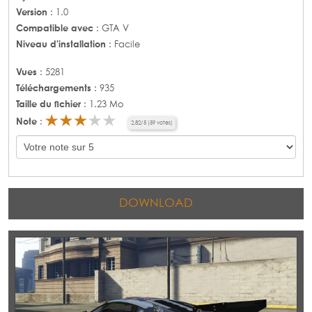
Version
: 1.0
Compatible avec
: GTA V
Niveau d'installation
: Facile
Vues
: 5281
Téléchargements
: 935
Taille du fichier
: 1.23 Mo
Note
:
2,82
/
5
(
59
votes)
DOWNLOAD