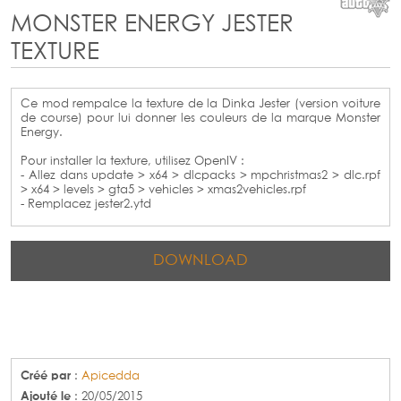
MONSTER ENERGY JESTER
TEXTURE
Ce mod rempalce la texture de la Dinka Jester (version voiture
de course) pour lui donner les couleurs de la marque Monster
Energy.
Pour installer la texture, utilisez OpenIV :
- Allez dans update > x64 > dlcpacks > mpchristmas2 > dlc.rpf
> x64 > levels > gta5 > vehicles > xmas2vehicles.rpf
- Remplacez jester2.ytd
DOWNLOAD
Créé par
:
Apicedda
Ajouté le
: 20/05/2015