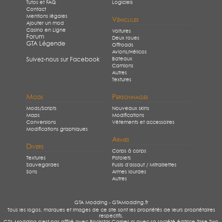
Tutos et FAQ
Logiciels
Contact
Mentions légales
Véhicules
Ajouter un mod
Casino en Ligne
Voitures
Forum
Deux roues
GTA Légende
Offroads
Avions/Hélicos
Bateaux
Suivez-nous sur Facebook
Camions
Autres
Textures
Mods
Personnages
Mods/Scripts
Nouveaux skins
Maps
Modifications
Conversions
Vêtements et accessoires
Modifications graphiques
Armes
Divers
Corps à corps
Textures
Pistolets
Sauvegardes
Fusils d'assaut / Mitraillettes
Sons
Armes lourdes
Autres
GTA Modding - GTAModding.fr
Tous les logos, marques et images de ce site sont les propriétés de leurs propriétaires
respectifs.
GTA Modding n'est pas affilié avec Rockstar Games ni avec sa société éditrice Take Two