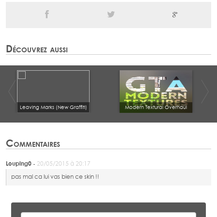
Découvrez aussi
Leaving Marks (New Graffiti)
Modern Textural Overhaul
Commentaires
Louping0 -
20/05/2015 à 20:17
pas mal ca lui vas bien ce skin !!