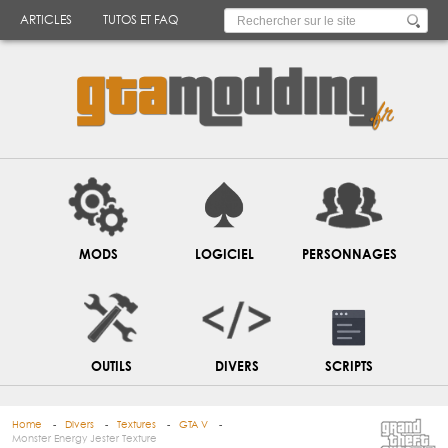
ARTICLES
TUTOS ET FAQ
MODS
LOGICIEL
PERSONNAGES
OUTILS
DIVERS
SCRIPTS
Home
Divers
Textures
GTA V
Monster Energy Jester Texture