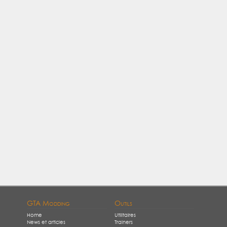
GTA Modding
Outils
Home
Utilitaires
News et articles
Trainers