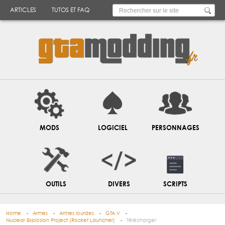
ARTICLES
TUTOS ET FAQ
MODS
LOGICIEL
PERSONNAGES
OUTILS
DIVERS
SCRIPTS
Home
Armes
Armes lourdes
GTA V
Nuclear Explosion Project (Rocket Launcher)
Télécharger