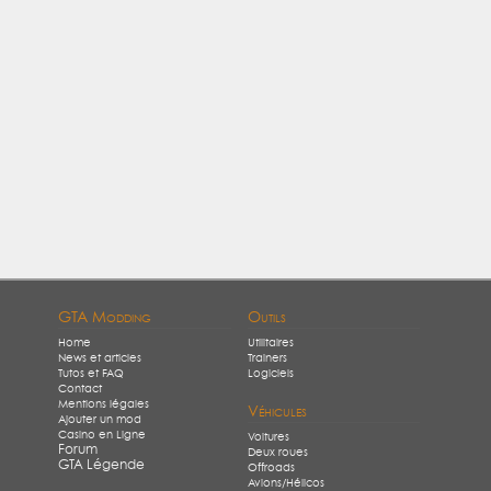
GTA Modding
Outils
Home
Utilitaires
News et articles
Trainers
Tutos et FAQ
Logiciels
Contact
Mentions légales
Véhicules
Ajouter un mod
Casino en Ligne
Voitures
Forum
Deux roues
GTA Légende
Offroads
Avions/Hélicos