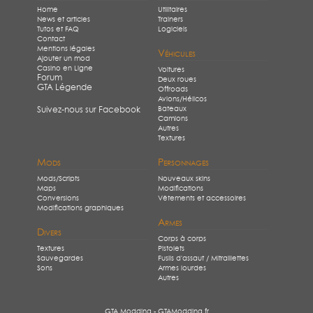
Home
Utilitaires
News et articles
Trainers
Tutos et FAQ
Logiciels
Contact
Mentions légales
Véhicules
Ajouter un mod
Casino en Ligne
Voitures
Forum
Deux roues
GTA Légende
Offroads
Avions/Hélicos
Bateaux
Suivez-nous sur Facebook
Camions
Autres
Textures
Mods
Personnages
Mods/Scripts
Nouveaux skins
Maps
Modifications
Conversions
Vêtements et accessoires
Modifications graphiques
Armes
Divers
Corps à corps
Textures
Pistolets
Sauvegardes
Fusils d'assaut / Mitraillettes
Sons
Armes lourdes
Autres
GTA Modding - GTAModding.fr