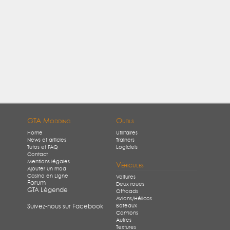
GTA Modding
Outils
Home
Utilitaires
News et articles
Trainers
Tutos et FAQ
Logiciels
Contact
Mentions légales
Véhicules
Ajouter un mod
Casino en Ligne
Voitures
Forum
Deux roues
GTA Légende
Offroads
Avions/Hélicos
Bateaux
Suivez-nous sur Facebook
Camions
Autres
Textures