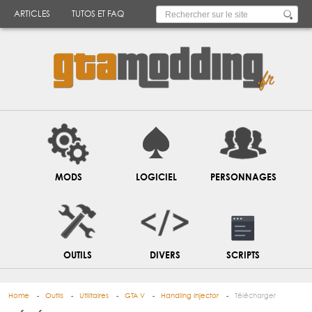
ARTICLES
TUTOS ET FAQ
MODS
LOGICIEL
PERSONNAGES
OUTILS
DIVERS
SCRIPTS
Home
Outils
Utilitaires
GTA V
Handling Injector
Télécharger