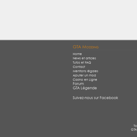
GTA Modding
Home
News et articles
Tutos et FAQ
Contact
Mentions légales
Ajouter un mod
Casino en Ligne
Forum
GTA Légende
Suivez-nous sur Facebook
To
GTA 