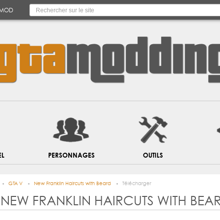
 MOD
EL
PERSONNAGES
OUTILS
GTA V
New Franklin Haircuts with Beard
Télécharger
NEW FRANKLIN HAIRCUTS WITH BEA