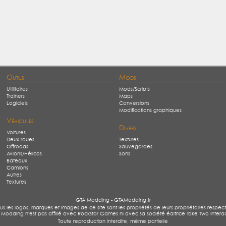
Outils
Mods
Utilitaires
Mods/Scripts
Trainers
Maps
Logiciels
Conversions
Modifications graphiques
Véhicules
Divers
Voitures
Deux roues
Textures
Offroads
Sauvegardes
Avions/Hélicos
Sons
Bateaux
Camions
Autres
Textures
GTA Modding - GTAModding.fr
us les logos, marques et images de ce site sont les propriétés de leurs propriétaires respecti
Modding n'est pas affilié avec Rockstar Games ni avec sa société éditrice Take Two Intera
Toute reproduction interdite, même partielle