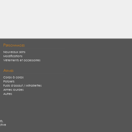
Personnages
Nouveaux skins
Modifications
Vêtements et accessoires
Armes
Corps à corps
Pistolets
Fusils d'assaut / Mitraillettes
Armes lourdes
Autres
fs.
ctive