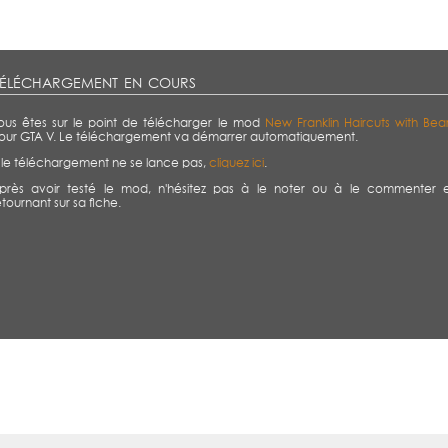
éléchargement en cours
ous êtes sur le point de télécharger le mod
New Franklin Haircuts with Bea
our GTA V. Le téléchargement va démarrer automatiquement.
i le téléchargement ne se lance pas,
cliquez ici
.
près avoir testé le mod, n'hésitez pas à le noter ou à le commenter 
etournant sur sa fiche.