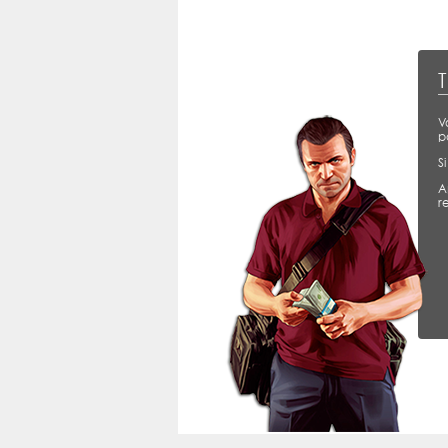
T
V
p
S
A
r