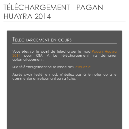
TÉLÉCHARGEMENT - PAGANI
HUAYRA 2014
Téléchargement en cours
Vous êtes sur le point de télécharger le mod
Pagani Huayra
2014
pour GTA V. Le téléchargement va démarrer
automatiquement.
Si le téléchargement ne se lance pas,
cliquez ici
.
Après avoir testé le mod, n'hésitez pas à le noter ou à le
commenter en retournant sur sa fiche.