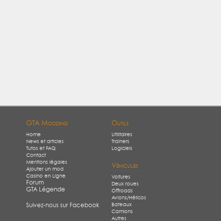
GTA Modding
Outils
Home
Utilitaires
News et articles
Trainers
Tutos et FAQ
Logiciels
Contact
Mentions légales
Véhicules
Ajouter un mod
Casino en Ligne
Voitures
Forum
Deux roues
GTA Légende
Offroads
Avions/Hélicos
Bateaux
Suivez-nous sur Facebook
Camions
Autres