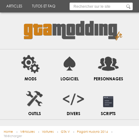
ARTICLES
TUTOS ET FAQ
MODS
LOGICIEL
PERSONNAGES
OUTILS
DIVERS
SCRIPTS
Home
Véhicules
Voitures
GTA V
Pagani Huayra 2014
Télécharger