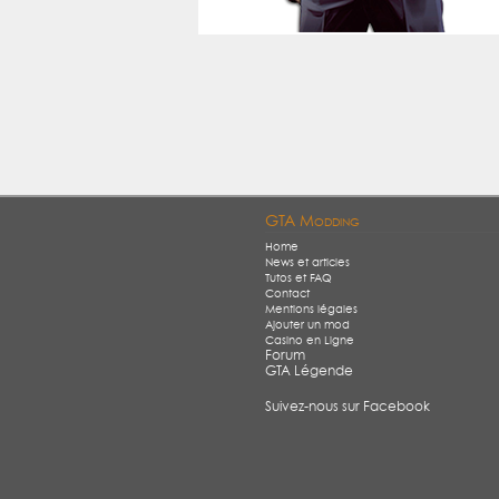
GTA Modding
Home
News et articles
Tutos et FAQ
Contact
Mentions légales
Ajouter un mod
Casino en Ligne
Forum
GTA Légende
Suivez-nous sur Facebook