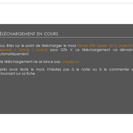
éléchargement en cours
ous êtes sur le point de télécharger le mod
Ferrari 458 Spider 2013 [Add-On
eplace | Tuning | Livery]
pour GTA V. Le téléchargement va démarr
utomatiquement.
i le téléchargement ne se lance pas,
cliquez ici
.
près avoir testé le mod, n'hésitez pas à le noter ou à le commenter 
etournant sur sa fiche.