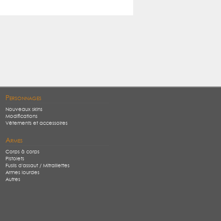
Personnages
Nouveaux skins
Modifications
Vêtements et accessoires
Armes
Corps à corps
Pistolets
Fusils d'assaut / Mitraillettes
Armes lourdes
Autres