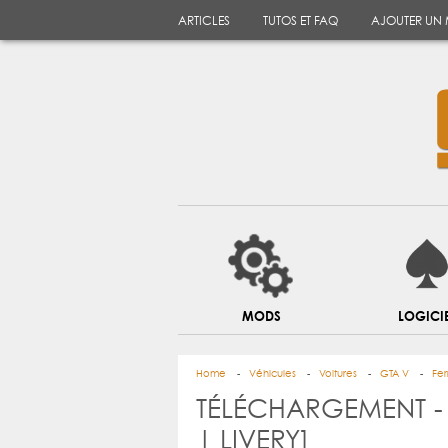
ARTICLES
TUTOS ET FAQ
AJOUTER UN
MODS
LOGICI
Home
Véhicules
Voitures
GTA V
Fer
TÉLÉCHARGEMENT - 
| LIVERY]