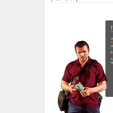
T
V
R
a
S
A
r