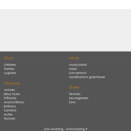
Outils
Mods
Utilitaires
Mods/Scripts
Trainers
Maps
Logiciels
Conversions
Modifications graphiques
Véhicules
Divers
Voitures
Deux roues
Textures
Offroads
Sauvegardes
Avions/Hélicos
Sons
Bateaux
Camions
Autres
Textures
GTA Modding - GTAModding.fr