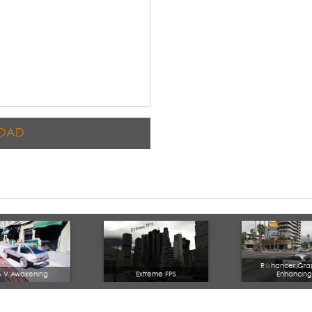
OAD
R☆hancer Grap
A V Awakening
Extreme FPS
Enhancing