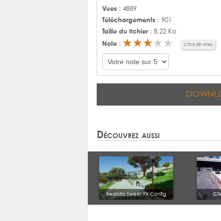
Vues
: 4889
Téléchargements
: 901
Taille du fichier
: 8.22 Ko
Note
:
2,78
/
5
(
58
votes)
DOWNL
Découvrez aussi
Realistic Sweet FX Config
GT