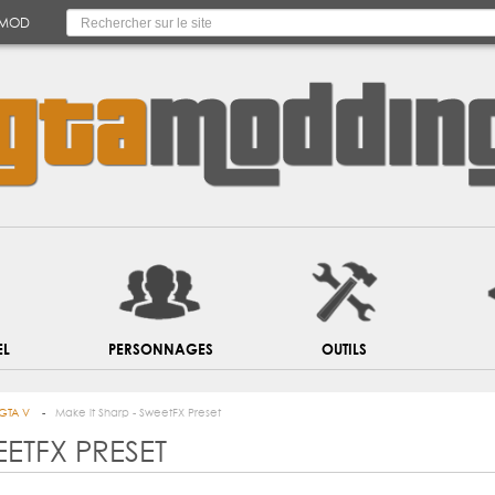
 MOD
EL
PERSONNAGES
OUTILS
GTA V
Make it Sharp - SweetFX Preset
EETFX PRESET