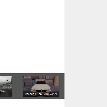
hics
ReShade+Enb (Ultra MSAA)