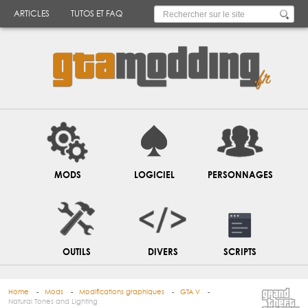
ARTICLES
TUTOS ET FAQ
MODS
LOGICIEL
PERSONNAGES
OUTILS
DIVERS
SCRIPTS
Home
Mods
Modifications graphiques
GTA V
Natural Tones and Lighting