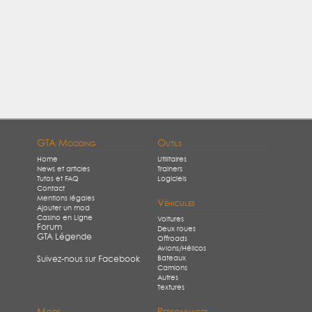
GTA Modding
Outils
Home
Utilitaires
News et articles
Trainers
Tutos et FAQ
Logiciels
Contact
Mentions légales
Véhicules
Ajouter un mod
Casino en Ligne
Voitures
Forum
Deux roues
GTA Légende
Offroads
Avions/Hélicos
Bateaux
Suivez-nous sur Facebook
Camions
Autres
Textures
Mods
Personnages