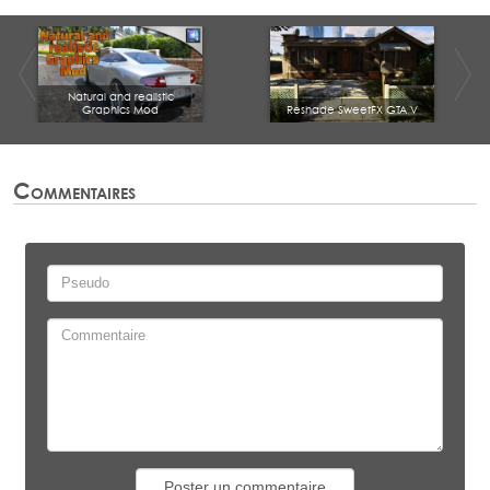
Natural and realistic
Graphics Mod
Reshade SweetFX GTA V
Commentaires