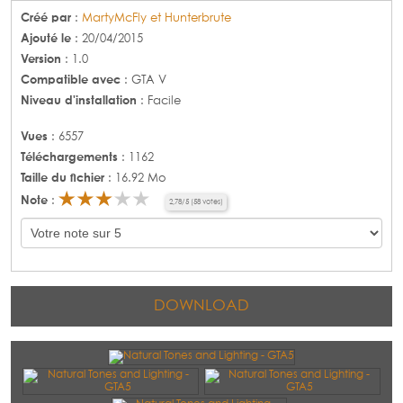
Créé par
:
MartyMcFly et Hunterbrute
Ajouté le
: 20/04/2015
Version
: 1.0
Compatible avec
: GTA V
Niveau d'installation
: Facile
Vues
: 6557
Téléchargements
: 1162
Taille du fichier
: 16.92 Mo
Note
:
2,78
/
5
(
58
votes)
DOWNLOAD