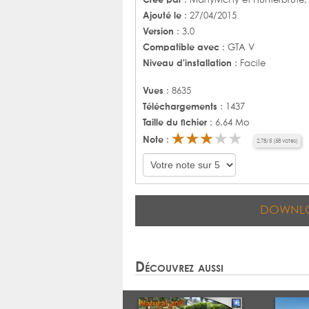
: MartyMcFly et Hunterbrute, 
Ajouté le
: 27/04/2015
Version
: 3.0
Compatible avec
: GTA V
Niveau d'installation
: Facile
Vues
: 8635
Téléchargements
: 1437
Taille du fichier
: 6.64 Mo
Note
:
2,78
/
5
(
58
votes)
DOWNL
Découvrez aussi