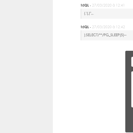
tdQL -
27/03/2020 à 12:41
(.'(,)",,.
tdQL -
27/03/2020 à 12:42
);SELECT/**/PG_SLEEP(5)--