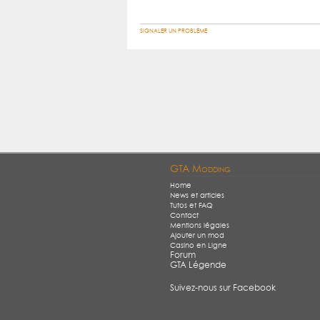
SIGNALER UN PROBLÈME
GTA Modding
Home
News et articles
Tutos et FAQ
Contact
Mentions légales
Ajouter un mod
Casino en Ligne
Forum
GTA Légende
Suivez-nous sur Facebook