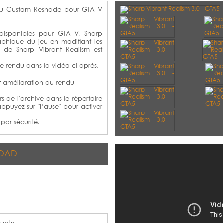
eau Custom Reshade pour GTA V
 disponibles pour GTA V, Sharp
aphique du jeu en modifiant les
u de Sharp Vibrant Realism est
e rendu dans la vidéo ci-après.
t amélioration du rendu
ers de l'archive dans le répertoire
appuyez sur "Pause" pour activer
par sécurité.
OAD