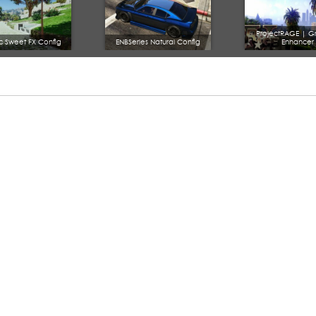
ProjectRAGE | G
ic Sweet FX Config
ENBSeries Natural Config
Enhancer