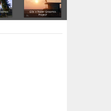
raphics
GTA V Trailer Graphics
Project