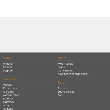
Outils
Mods
Utilitaires
Mods/Scripts
Trainers
Maps
Logiciels
Conversions
Modifications graphiques
Véhicules
Divers
Voitures
Deux roues
Textures
Offroads
Sauvegardes
Avions/Hélicos
Sons
Bateaux
Camions
Autres
Textures