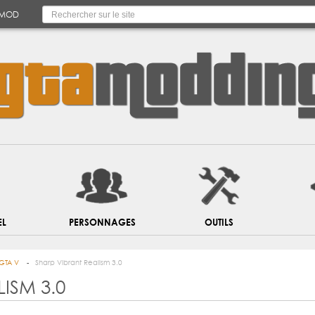
 MOD
EL
PERSONNAGES
OUTILS
GTA V
Sharp Vibrant Realism 3.0
ISM 3.0