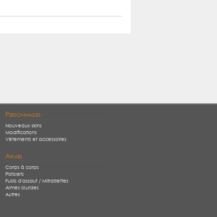
Personnages
Nouveaux skins
Modifications
Vêtements et accessoires
Armes
Corps à corps
Pistolets
Fusils d'assaut / Mitraillettes
Armes lourdes
Autres