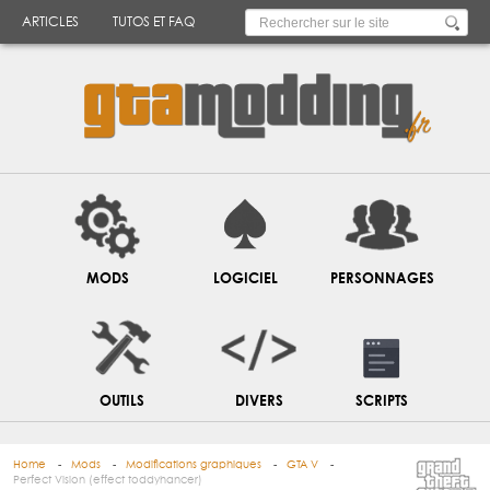
ARTICLES
TUTOS ET FAQ
MODS
LOGICIEL
PERSONNAGES
OUTILS
DIVERS
SCRIPTS
Home
Mods
Modifications graphiques
GTA V
Perfect Vision (effect toddyhancer)