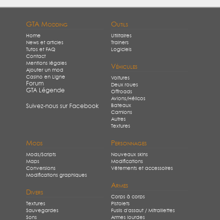
GTA Modding
Outils
Home
Utilitaires
News et articles
Trainers
Tutos et FAQ
Logiciels
Contact
Mentions légales
Véhicules
Ajouter un mod
Casino en Ligne
Voitures
Forum
Deux roues
GTA Légende
Offroads
Avions/Hélicos
Bateaux
Suivez-nous sur Facebook
Camions
Autres
Textures
Mods
Personnages
Mods/Scripts
Nouveaux skins
Maps
Modifications
Conversions
Vêtements et accessoires
Modifications graphiques
Armes
Divers
Corps à corps
Textures
Pistolets
Sauvegardes
Fusils d'assaut / Mitraillettes
Sons
Armes lourdes