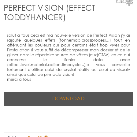
PERFECT VISION (EFFECT
TODDYHANCER)
salut a tous ceci est ma nouvelle version de Perfect Vision j'y ai
rajouté quelques effets (tonnemap,crossprocess...) tout en
atténuant les couleurs qui pour certains était trop vives pour
l'installation il vous suffit de décompresser mon dossier et de le
glisser dans le répertoire source de vôtres jeux(GTAV) en ce qui
concerne le fichier data avec
(effect,level,material,action,timecycle...)je vous consseille
fortement d'utiliser celui de crystal réality ou celui de visualv
ainssi que celui de pinnacle vision!
merci a tous
DOWNLOAD