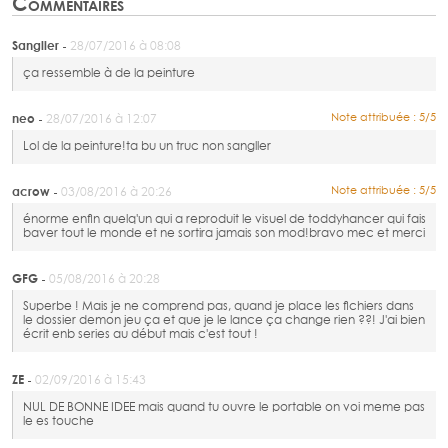
Commentaires
Sanglier -
28/07/2016 à 08:08
ça ressemble à de la peinture
neo -
Note attribuée : 5/5
28/07/2016 à 12:07
Lol de la peinture!ta bu un truc non sangller
acrow -
Note attribuée : 5/5
03/08/2016 à 20:26
énorme enfin quelq'un qui a reproduit le visuel de toddyhancer qui fais
baver tout le monde et ne sortira jamais son mod!bravo mec et merci
GFG -
05/08/2016 à 20:28
Superbe ! Mais je ne comprend pas, quand je place les fichiers dans
le dossier demon jeu ça et que je le lance ça change rien ??! J'ai bien
écrit enb series au début mais c'est tout !
ZE -
02/09/2016 à 15:43
NUL DE BONNE IDEE mais quand tu ouvre le portable on voi meme pas
le es touche