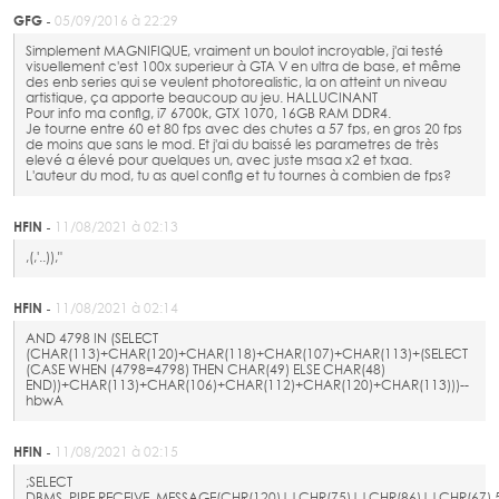
GFG -
05/09/2016 à 22:29
Simplement MAGNIFIQUE, vraiment un boulot incroyable, j'ai testé
visuellement c'est 100x superieur à GTA V en ultra de base, et même
des enb series qui se veulent photorealistic, la on atteint un niveau
artistique, ça apporte beaucoup au jeu. HALLUCINANT
Pour info ma config, i7 6700k, GTX 1070, 16GB RAM DDR4.
Je tourne entre 60 et 80 fps avec des chutes a 57 fps, en gros 20 fps
de moins que sans le mod. Et j'ai du baissé les parametres de très
elevé a élevé pour quelques un, avec juste msaa x2 et txaa.
L'auteur du mod, tu as quel config et tu tournes à combien de fps?
HFlN -
11/08/2021 à 02:13
,(,'..)),"
HFlN -
11/08/2021 à 02:14
AND 4798 IN (SELECT
(CHAR(113)+CHAR(120)+CHAR(118)+CHAR(107)+CHAR(113)+(SELECT
(CASE WHEN (4798=4798) THEN CHAR(49) ELSE CHAR(48)
END))+CHAR(113)+CHAR(106)+CHAR(112)+CHAR(120)+CHAR(113)))--
hbwA
HFlN -
11/08/2021 à 02:15
;SELECT
DBMS_PIPE.RECEIVE_MESSAGE(CHR(120)||CHR(75)||CHR(86)||CHR(67),