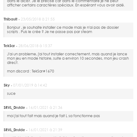
dans le dlclist. Je le précise car dans le commentaire je ne peut
afficher certains caractères spéciaux. En espérant vous avoir aidé.
Thibault -
23/05/2018 à 21:55
Bonjour , je souhaite installer ce mode mais je n'ai pas de dossier
scripts . Puis le crée ? Je ne passe pas par steam
TekSar -
28/06/2018 à 15:37
J'ai un probleme, j'ai tout installer correctement, mais quand je lance
mon jeu en mode histoire, suite a environ 10 secondes, mon jeu crash
direct.
mon discord : TekSar#1670
Sky -
07/01/2019 à 14:42
suce
SRVL_Druide -
16/01/2021 à 21:36
moi j'ai tout fait mais quand je fait L sa fonctionne pas
SRVL_Druide -
16/01/2021 à 21:39