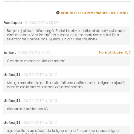
AFFICHER LES COMMENTAIRES PRÉCÉDENTS
Mediapub -
01/03/2017 à 08:09
Bonjour, j ai tout téléchargé. Script hook+ scripthookdonet+ asi loader
ainsi qu open IV et installé en suivant les tutos mais rien n y fait Ped
selector ne s ouvre pas. Quelqu un a t il une solution?
Arthur -
Note attribuée : 0/5
29/08/2017 à 16:00
Ces de la merde se site de merde
stefbarj83 -
26/11/2017 à 18:12
Moi ça marche nickel. Il a juste fait une petite erreur: la ligne a ajouté
dans le dlclist.xml et: dlcpacks:\addonpeds\
stefbarj83 -
26/11/2017 à 18:13
dlcpacks:\addonpeds\
stefbarj83 -
26/11/2017 à 18:17
rajouter item au début de la ligne et a la fin comme chaque ligne