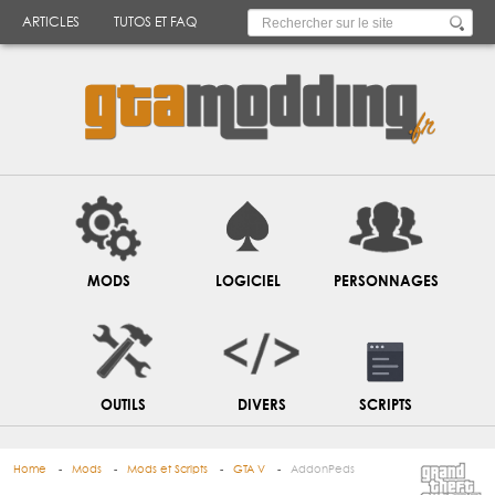
ARTICLES
TUTOS ET FAQ
MODS
LOGICIEL
PERSONNAGES
OUTILS
DIVERS
SCRIPTS
Home
Mods
Mods et Scripts
GTA V
AddonPeds