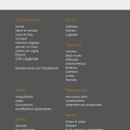
GTA Modding
Outils
Home
Utilitaires
News et articles
Trainers
Tutos et FAQ
Logiciels
Contact
Mentions légales
Véhicules
Ajouter un mod
Casino en Ligne
Voitures
Forum
Deux roues
GTA Légende
Offroads
Avions/Hélicos
Bateaux
Suivez-nous sur Facebook
Camions
Autres
Textures
Mods
Personnages
Mods/Scripts
Nouveaux skins
Maps
Modifications
Conversions
Vêtements et accessoires
Modifications graphiques
Armes
Divers
Corps à corps
Textures
Pistolets
Sauvegardes
Fusils d'assaut / Mitraillettes