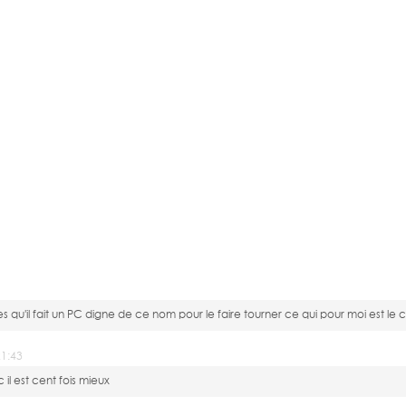
 qu'il fait un PC digne de ce nom pour le faire tourner ce qui pour moi est le 
21:43
 il est cent fois mieux