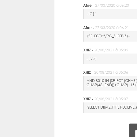
AToe -
27/03/2020 à 06:20
.,),".(.',
AToe -
27/03/2020 à 06:21
);SELECT/**/PG_SLEEP(5)--
XHiZ -
20/08/2021 à 05:05
,,(,',".()
XHiZ -
20/08/2021 à 05:06
AND 8010 IN (SELECT (CHAR
CHAR(48) END))+CHAR(113)
XHiZ -
20/08/2021 à 05:07
;SELECT DBMS_PIPE.RECEIV