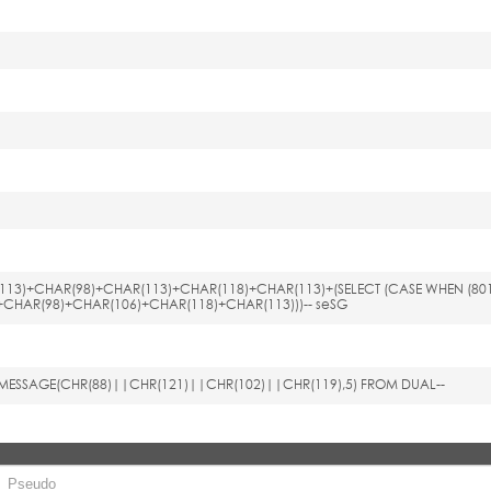
(113)+CHAR(98)+CHAR(113)+CHAR(118)+CHAR(113)+(SELECT (CASE WHEN (801
+CHAR(98)+CHAR(106)+CHAR(118)+CHAR(113)))-- seSG
E_MESSAGE(CHR(88)||CHR(121)||CHR(102)||CHR(119),5) FROM DUAL--