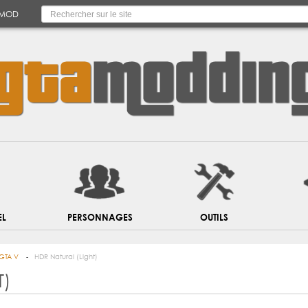
 MOD
EL
PERSONNAGES
OUTILS
GTA V
HDR Natural (Light)
T)