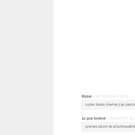
Razor -
25/10/2016 à 18:15
super beau meme si je penses
Le pro testeur -
10/10/2017 à 
prenez plutot le photorealistic