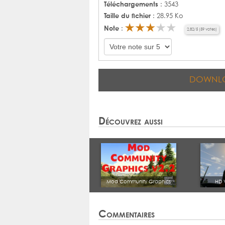
Téléchargements
: 3543
Taille du fichier
: 28.95 Ko
Note
:
2,82
/
5
(
59
votes)
DOWNL
Découvrez aussi
Mod Community Graphics
HD 
Commentaires