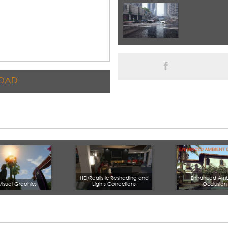
OAD
HD/Realistic Reshading and
Enhanced Amb
Visual Graphics
Lights Corrections
Occlusion