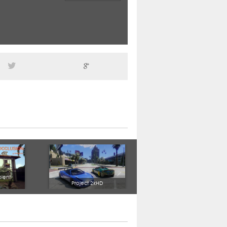
ient
Project 2kHD