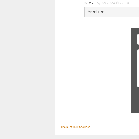
Bite -
16/02/2024 à 22:10
Vive hitler
SIGNALER UN PROBLÈME