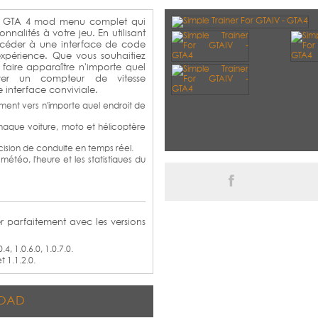
un GTA 4 mod menu complet qui
nalités à votre jeu. En utilisant
ccéder à une interface de code
xpérience. Que vous souhaitiez
, faire apparaître n'importe quel
iver un compteur de vitesse
 interface conviviale.
ent vers n'importe quel endroit de
que voiture, moto et hélicoptère
cision de conduite en temps réel.
étéo, l'heure et les statistiques du
r parfaitement avec les versions
0.4, 1.0.6.0, 1.0.7.0.
t 1.1.2.0.
OAD