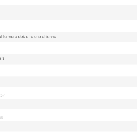
tout ta mere dois etre une chienne
f ?
:57
38