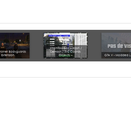
XtremToolBox -- Hash /
rainer Bodyguards
DeHash / XYZ Coords
Extension
Objects --
GTA V - Modded L