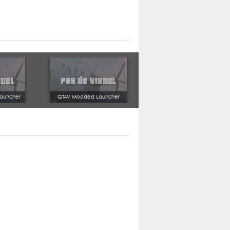
auncher
GTAV Modded Launcher