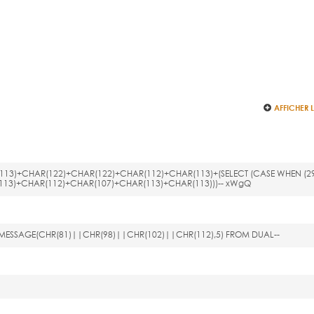
AFFICHER 
(113)+CHAR(122)+CHAR(122)+CHAR(112)+CHAR(113)+(SELECT (CASE WHEN (2
(113)+CHAR(112)+CHAR(107)+CHAR(113)+CHAR(113)))-- xWgQ
E_MESSAGE(CHR(81)||CHR(98)||CHR(102)||CHR(112),5) FROM DUAL--