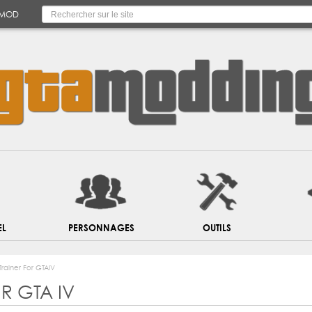
 MOD
EL
PERSONNAGES
OUTILS
Trainer For GTAIV
R GTA IV