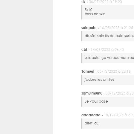
dz -
06/07/2022 à 19:23
5/10
thers no skin
salepute -
16/05/2023 à 21:25
dfusfd: sale fils de pute sur
cbt -
14/06/2023 à 06:43
salepute :ça va pas mon reu
Samuel -
05/12/2023 à 22:16
j'adore les antilles
samuimumu -
08/12/2023 à 23
Je vous baise
aaaaaaaa -
18/12/2023 à 21:
alert('a');