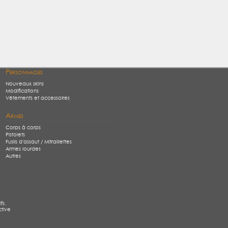
Personnages
Nouveaux skins
Modifications
Vêtements et accessoires
Armes
Corps à corps
Pistolets
Fusils d'assaut / Mitraillettes
Armes lourdes
Autres
fs.
ctive