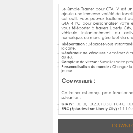
Le Simple Trainer pour GTA IV est 
ajoute une immense variété de fonction
cet outil, vous pouvez facilement a
GTA 4 PC pour personnaliser votre e
vous téléporter à travers Liberty City
véhicule instantanément ou act
numérique, ce menu gère tout via une
Téléportation :
Déplacez-vous instantaném
la carte.
Générateur de véhicules :
Accédez à cha
du jeu.
Compteur de vitesse :
Surveillez votre pré
Personnalisation du monde :
Changez la m
joueur.
Compatibilité :
Ce trainer est conçu pour fonctionne
suivantes :
GTA IV :
1.0.1.0, 1.0.2.0, 1.0.3.0, 1.0.4.0, 1.0.
EFLC (Episodes from Liberty City) :
1.1.1.0 e
DOWNL