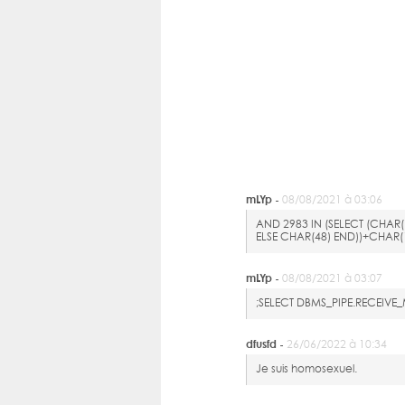
mLYp -
08/08/2021 à 03:06
AND 2983 IN (SELECT (CHAR
ELSE CHAR(48) END))+CHAR
mLYp -
08/08/2021 à 03:07
;SELECT DBMS_PIPE.RECEIV
dfusfd -
26/06/2022 à 10:34
Je suis homosexuel.