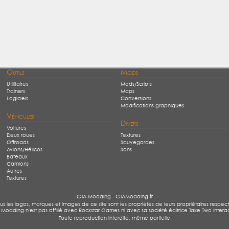
Outils
Mods
Utilitaires
Mods/Scripts
Trainers
Maps
Logiciels
Conversions
Modifications graphiques
Véhicules
Divers
Voitures
Deux roues
Textures
Offroads
Sauvegardes
Avions/Hélicos
Sons
Bateaux
Camions
Autres
Textures
GTA Modding - GTAModding.fr
us les logos, marques et images de ce site sont les propriétés de leurs propriétaires respecti
Modding n'est pas affilié avec Rockstar Games ni avec sa société éditrice Take Two Intera
Toute reproduction interdite, même partielle