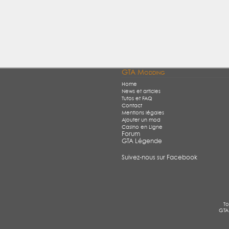
GTA Modding
Home
News et articles
Tutos et FAQ
Contact
Mentions légales
Ajouter un mod
Casino en Ligne
Forum
GTA Légende
Suivez-nous sur Facebook
To
GTA 