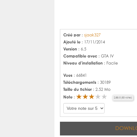
Créé par
:
sjaak327
Ajouté le
: 17/11/2014
Version
: 6.5
Compatible avec
: GTA IV
Niveau d'installation
: Facile
Vues
: 66841
Téléchargements
: 30189
Taille du fichier
: 2.52 Mo
Note
:
2,88
/
5
(
83
votes)
DOWNL