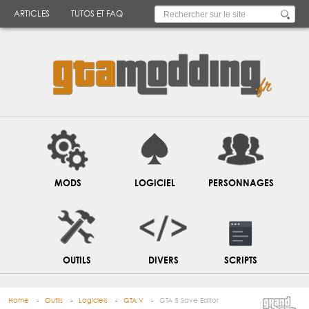
ARTICLES
TUTOS ET FAQ
MODS
LOGICIEL
PERSONNAGES
OUTILS
DIVERS
SCRIPTS
Home
Outils
Logiciels
GTA V
GTA 5 Save Editor