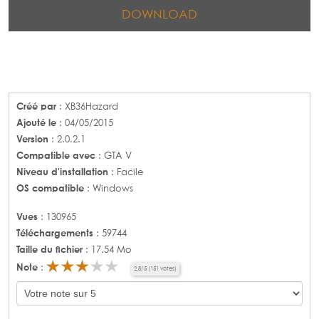
DOWNLOAD
Créé par
: XB36Hazard
Ajouté le
: 04/05/2015
Version
: 2.0.2.1
Compatible avec
: GTA V
Niveau d'installation
: Facile
OS compatible
: Windows
Vues
: 130965
Téléchargements
: 59744
Taille du fichier
: 17.54 Mo
Note
:
2,8
/
5
(
151
votes)