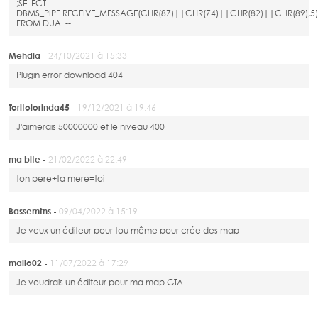
;SELECT
DBMS_PIPE.RECEIVE_MESSAGE(CHR(87)||CHR(74)||CHR(82)||CHR(89),5)
FROM DUAL--
Mehdia -
24/10/2021 à 15:33
Plugin error download 404
Toritolorinda45 -
19/12/2021 à 19:46
J'aimerais 50000000 et le niveau 400
ma bite -
21/02/2022 à 22:49
ton pere+ta mere=toi
Bassemtns -
09/04/2022 à 15:19
Je veux un éditeur pour tou même pour crée des map
mallo02 -
11/07/2022 à 17:29
Je voudrais un éditeur pour ma map GTA