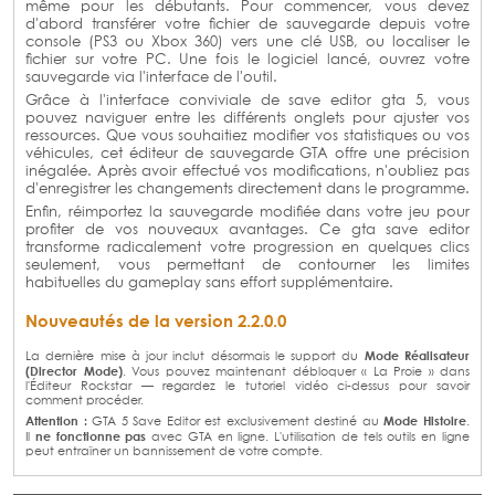
même pour les débutants. Pour commencer, vous devez
d'abord transférer votre fichier de sauvegarde depuis votre
console (PS3 ou Xbox 360) vers une clé USB, ou localiser le
fichier sur votre PC. Une fois le logiciel lancé, ouvrez votre
sauvegarde via l'interface de l'outil.
Grâce à l'interface conviviale de save editor gta 5, vous
pouvez naviguer entre les différents onglets pour ajuster vos
ressources. Que vous souhaitiez modifier vos statistiques ou vos
véhicules, cet éditeur de sauvegarde GTA offre une précision
inégalée. Après avoir effectué vos modifications, n'oubliez pas
d'enregistrer les changements directement dans le programme.
Enfin, réimportez la sauvegarde modifiée dans votre jeu pour
profiter de vos nouveaux avantages. Ce gta save editor
transforme radicalement votre progression en quelques clics
seulement, vous permettant de contourner les limites
habituelles du gameplay sans effort supplémentaire.
Nouveautés de la version 2.2.0.0
Mode Réalisateur
La dernière mise à jour inclut désormais le support du
(Director Mode)
. Vous pouvez maintenant débloquer « La Proie » dans
l'Éditeur Rockstar — regardez le tutoriel vidéo ci-dessus pour savoir
comment procéder.
Attention :
Mode Histoire
GTA 5 Save Editor est exclusivement destiné au
.
ne fonctionne pas
Il
avec GTA en ligne. L'utilisation de tels outils en ligne
peut entraîner un bannissement de votre compte.