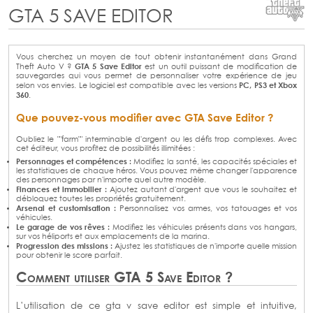
GTA 5 SAVE EDITOR
Vous cherchez un moyen de tout obtenir instantanément dans Grand
GTA 5 Save Editor
Theft Auto V ?
est un outil puissant de modification de
sauvegardes qui vous permet de personnaliser votre expérience de jeu
PC, PS3 et Xbox
selon vos envies. Le logiciel est compatible avec les versions
360
.
Que pouvez-vous modifier avec GTA Save Editor ?
Oubliez le ""farm"" interminable d'argent ou les défis trop complexes. Avec
cet éditeur, vous profitez de possibilités illimitées :
Personnages et compétences :
Modifiez la santé, les capacités spéciales et
les statistiques de chaque héros. Vous pouvez même changer l'apparence
des personnages par n'importe quel autre modèle.
Finances et immobilier :
Ajoutez autant d'argent que vous le souhaitez et
débloquez toutes les propriétés gratuitement.
Arsenal et customisation :
Personnalisez vos armes, vos tatouages et vos
véhicules.
Le garage de vos rêves :
Modifiez les véhicules présents dans vos hangars,
sur vos héliports et aux emplacements de la marina.
Progression des missions :
Ajustez les statistiques de n'importe quelle mission
pour obtenir le score parfait.
Comment utiliser GTA 5 Save Editor ?
L’utilisation de ce gta v save editor est simple et intuitive,