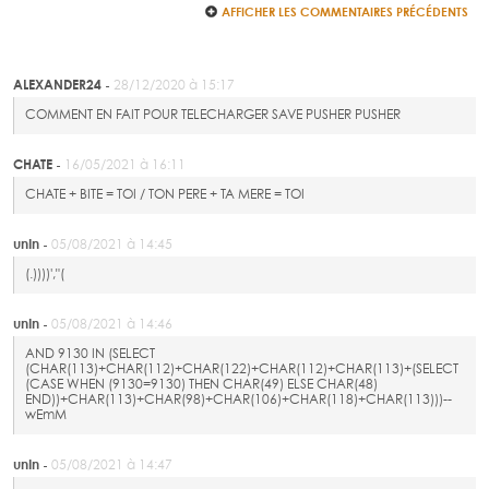
AFFICHER LES COMMENTAIRES PRÉCÉDENTS
ALEXANDER24 -
28/12/2020 à 15:17
COMMENT EN FAIT POUR TELECHARGER SAVE PUSHER PUSHER
CHATE -
16/05/2021 à 16:11
CHATE + BITE = TOI / TON PERE + TA MERE = TOI
unIn -
05/08/2021 à 14:45
(.))))',"(
unIn -
05/08/2021 à 14:46
AND 9130 IN (SELECT
(CHAR(113)+CHAR(112)+CHAR(122)+CHAR(112)+CHAR(113)+(SELECT
(CASE WHEN (9130=9130) THEN CHAR(49) ELSE CHAR(48)
END))+CHAR(113)+CHAR(98)+CHAR(106)+CHAR(118)+CHAR(113)))--
wEmM
unIn -
05/08/2021 à 14:47