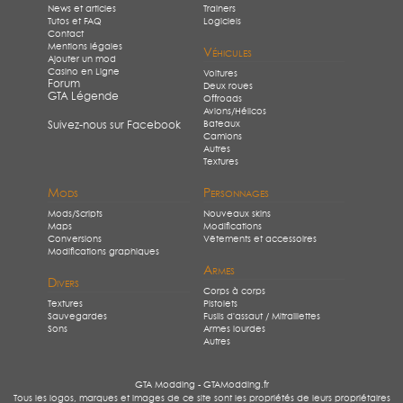
News et articles
Trainers
Tutos et FAQ
Logiciels
Contact
Mentions légales
Véhicules
Ajouter un mod
Casino en Ligne
Voitures
Forum
Deux roues
GTA Légende
Offroads
Avions/Hélicos
Bateaux
Suivez-nous sur Facebook
Camions
Autres
Textures
Mods
Personnages
Mods/Scripts
Nouveaux skins
Maps
Modifications
Conversions
Vêtements et accessoires
Modifications graphiques
Armes
Divers
Corps à corps
Textures
Pistolets
Sauvegardes
Fusils d'assaut / Mitraillettes
Sons
Armes lourdes
Autres
GTA Modding - GTAModding.fr
Tous les logos, marques et images de ce site sont les propriétés de leurs propriétaires