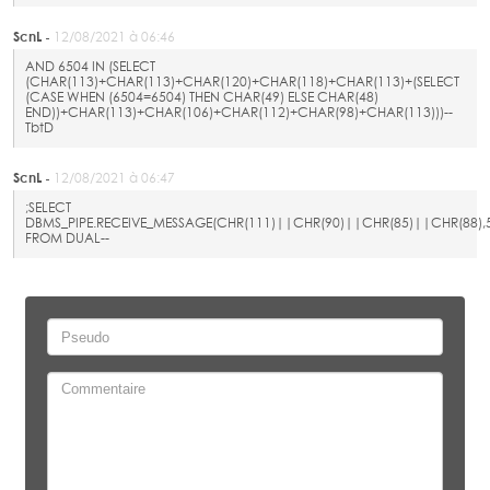
ScnL -
12/08/2021 à 06:46
AND 6504 IN (SELECT
(CHAR(113)+CHAR(113)+CHAR(120)+CHAR(118)+CHAR(113)+(SELECT
(CASE WHEN (6504=6504) THEN CHAR(49) ELSE CHAR(48)
END))+CHAR(113)+CHAR(106)+CHAR(112)+CHAR(98)+CHAR(113)))--
TbtD
ScnL -
12/08/2021 à 06:47
;SELECT
DBMS_PIPE.RECEIVE_MESSAGE(CHR(111)||CHR(90)||CHR(85)||CHR(88),
FROM DUAL--