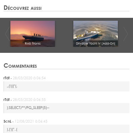
Découvrez aussi
RMS Titanic
Drivable Yacht IV [Add-On]
Commentaires
rTdf -
28/03/2020 à 06:54
,,('((("(,
rTdf -
28/03/2020 à 06:55
);SELECT/**/PG_SLEEP(5)--
ScnL -
12/08/2021 à 06:45
),)')("..(