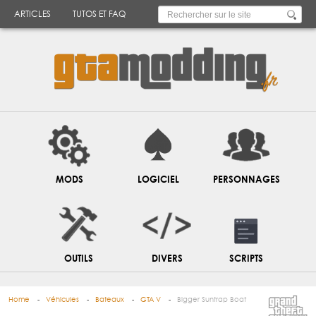
ARTICLES
TUTOS ET FAQ
MODS
LOGICIEL
PERSONNAGES
OUTILS
DIVERS
SCRIPTS
Home
Véhicules
Bateaux
GTA V
Bigger Suntrap Boat