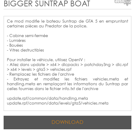
BIGGER SUNTRAP BOAT
Ce mod modifie le bateau Suntrap de GTA 5 en empruntant
certaines pièces au Predator de la police.
- Cabine semi-fermée
- Lumières
- Bouées
- Vitres destructibles
Pour installer le véhicule, utilisez OpenIV :
- Allez dans update > x64 > dlcpacks > patchday3ng > dlc.rpf
> x64 > levels > gta5 > vehicles.rpf
- Remplacez les fichiers de l'archive
- Extrayez et modifiez les fichiers vehicles.meta et
handling.meta en remplaçant les informations du Suntrap par
celles fournies dans le fichier info.txt de l'archive
update.rpf/common/data/handling.meta
update.rpf/common/data/levels/gta5/vehicles.meta
DOWNLOAD