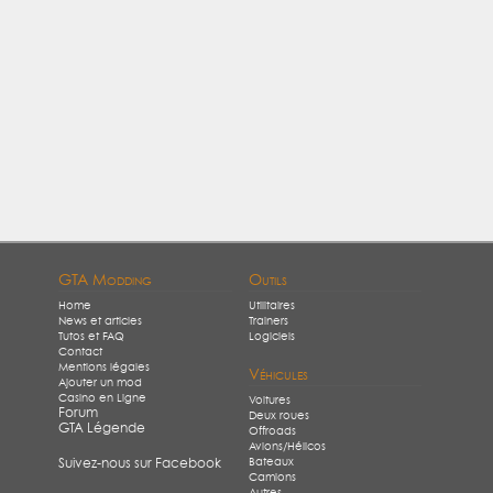
GTA Modding
Outils
Home
Utilitaires
News et articles
Trainers
Tutos et FAQ
Logiciels
Contact
Mentions légales
Véhicules
Ajouter un mod
Casino en Ligne
Voitures
Forum
Deux roues
GTA Légende
Offroads
Avions/Hélicos
Bateaux
Suivez-nous sur Facebook
Camions