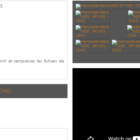
5.
penIV et rempalcez les fichiers de
OAD