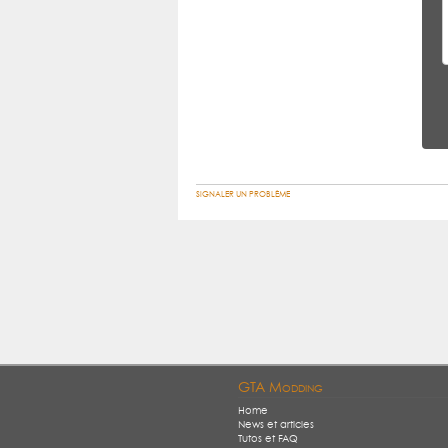
SIGNALER UN PROBLÈME
GTA Modding
Home
News et articles
Tutos et FAQ