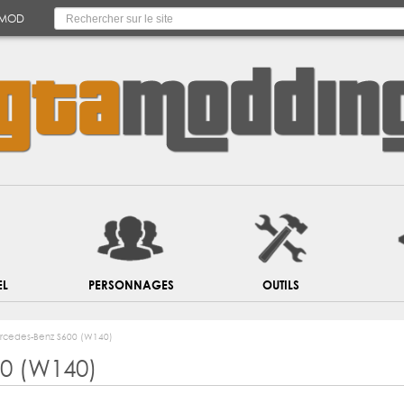
 MOD
EL
PERSONNAGES
OUTILS
rcedes-Benz S600 (W140)
0 (W140)