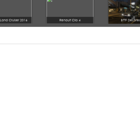
 Land Cruiser 2016
Renault Clio 4
BTTF DeLore