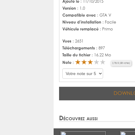
Ajouté le
: 11/10/2015
Version
: 1.0
Compatible avec
: GTA V
Niveau d'installation
: Facile
Véhicule remplacé
: Primo
Vues
: 2651
Téléchargements
: 897
Taille du fichier
: 16.22 Mo
Note
:
2,78
/
5
(
58
votes)
DOWNL
Découvrez aussi