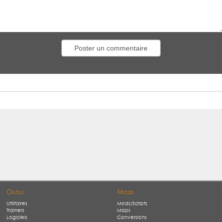
Outils
Mods
Utilitaires
Mods/Scripts
Trainers
Maps
Logiciels
Conversions