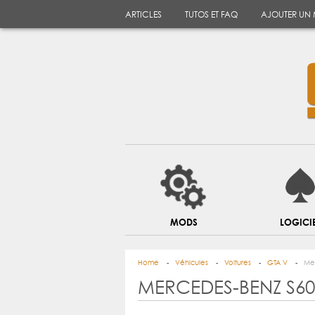
ARTICLES
TUTOS ET FAQ
AJOUTER UN
MODS
LOGICI
Home
Véhicules
Voitures
GTA V
Me
MERCEDES-BENZ S60