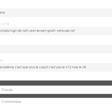
 pas
 14:58
hday1ng> dlc.rpf> x64> levels> gta5> vehicules.rpf
48
 problème c'est que sous le capot c'est pas le V12 mais le V8.