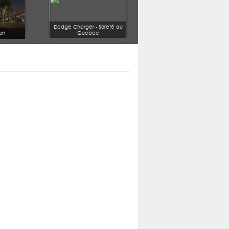
Dodge Charger - Sûreté du
an
Quebec