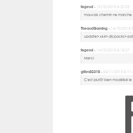
fogeud -
13/10/2015 à 20:33
mauvais chemin ne marche
TheaudGaming -
14/10/2015 à
update> x64> dlcpacks> patc
fogeud -
14/10/2015 à 18:27
Merci
gilles02310 -
04/11/2015 à 11:
C'est plutôt bien modélisé le