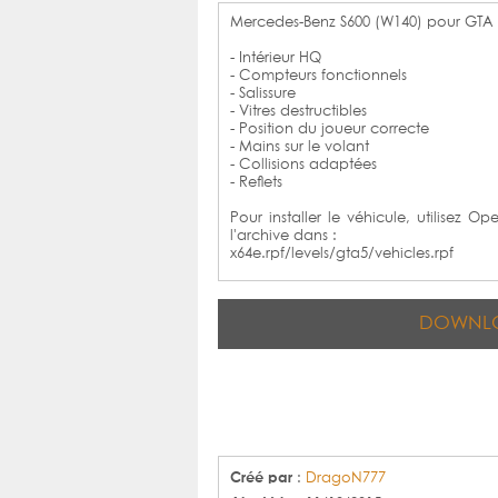
Mercedes-Benz S600 (W140) pour GTA 
- Intérieur HQ
- Compteurs fonctionnels
- Salissure
- Vitres destructibles
- Position du joueur correcte
- Mains sur le volant
- Collisions adaptées
- Reflets
Pour installer le véhicule, utilisez O
l'archive dans :
x64e.rpf/levels/gta5/vehicles.rpf
DOWNL
Créé par
:
DragoN777