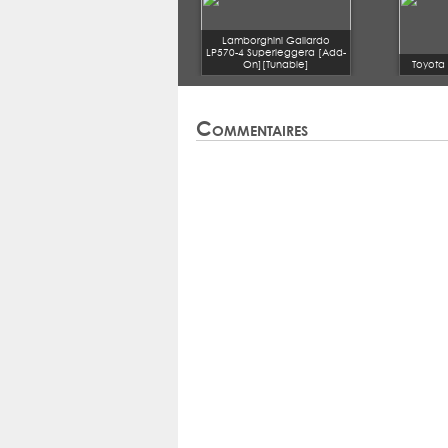
Lamborghini Gallardo
LP570-4 Superleggera [Add-
On][Tunable]
Toyota
Commentaires