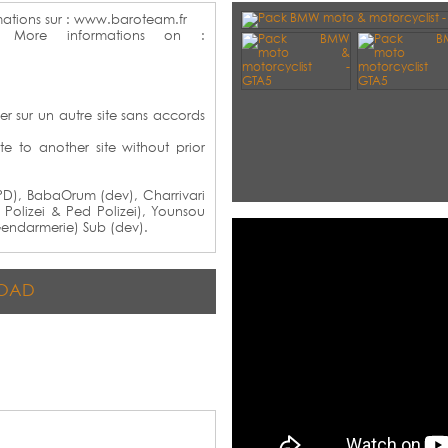
ations sur : www.baroteam.fr
 More informations on :
r sur un autre site sans accords
e to another site without prior
SPD), BabaOrum (dev), Charrivari
 Polizei & Ped Polizei), Younsou
endarmerie) Sub (dev).
OAD