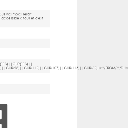
 TOUT vos mods serait
accessible a tous et c'est
(113)||CHR(113)||
(113)||CHR(98)||CHR(112)||CHR(107)||CHR(113)||CHR(62)))/**/FROM/**/DUA