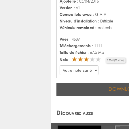
Ajouté le
: 05/04/2016
Version
: v1
Compatible avec
: GTA V
Niveau d'installation
: Difficile
Véhicule remplacé
: policeb
Vues
: 4689
Téléchargements
: 1111
Taille du fichier
: 67.5 Mo
Note
:
2,78
/
5
(
58
votes)
DOWNL
Découvrez aussi