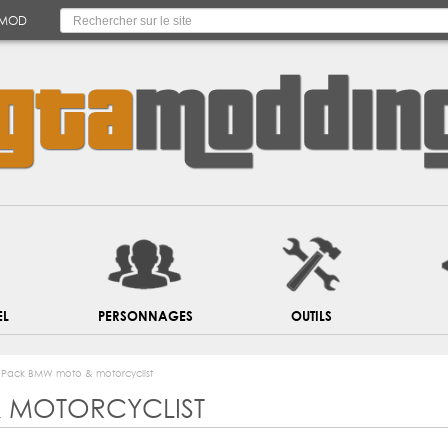
 MOD
EL
PERSONNAGES
OUTILS
Pack BMW moto & motorcyclist
 MOTORCYCLIST