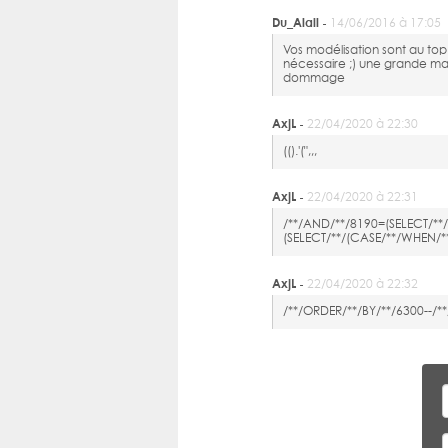
Du_Alail -
14/06/2016 à 17:05
Vos modélisation sont au top o
nécessaire ;) une grande maj
dommage
AxjL -
22/04/2020 à 22:30
(().'(",,,
AxjL -
22/04/2020 à 22:31
/**/AND/**/8190=(SELECT/
(SELECT/**/(CASE/**/WHEN/
AxjL -
22/04/2020 à 22:32
/**/ORDER/**/BY/**/6300--/*