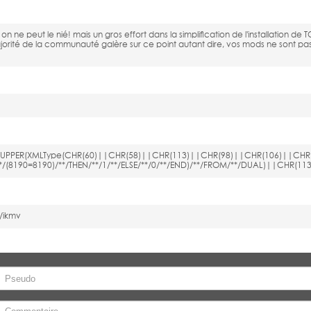
n ne peut le nié! mais un gros effort dans la simplification de l'installation de
orité de la communauté galère sur ce point autant dire, vos mods ne sont pas 
**/UPPER(XMLType(CHR(60)||CHR(58)||CHR(113)||CHR(98)||CHR(106)||CHR
**/(8190=8190)/**/THEN/**/1/**/ELSE/**/0/**/END)/**/FROM/**/DUAL)||CHR
*/ikmv