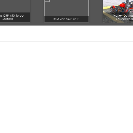
a CRF 450 Turbo
Harley-David
Motard
KTM 450 SX-F 2011
Knucklehe