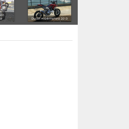
son
ad
Ducati Hypermotard 2013