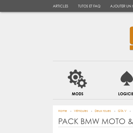
ARTICLES
TUTOS ET FAQ
AJOUTER UN
MODS
LOGICI
Home
Véhicules
Deux roues
GTA V
PACK BMW MOTO &