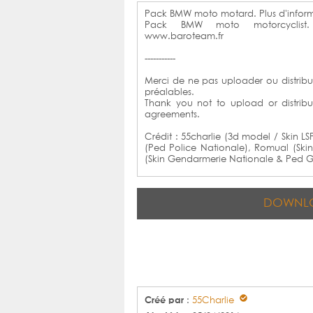
Pack BMW moto motard. Plus d'inform
Pack BMW moto motorcyclist.
www.baroteam.fr
-----------
Merci de ne pas uploader ou distribue
préalables.
Thank you not to upload or distribut
agreements.
Crédit : 55charlie (3d model / Skin L
(Ped Police Nationale), Romual (Skin
(Skin Gendarmerie Nationale & Ped G
DOWNL
Créé par
:
55Charlie