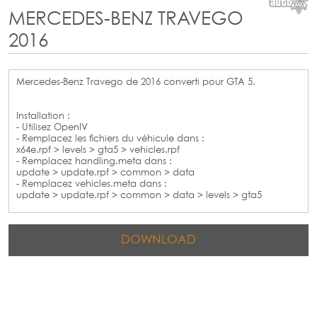
MERCEDES-BENZ TRAVEGO
2016
Mercedes-Benz Travego de 2016 converti pour GTA 5.
Installation :
- Utilisez OpenIV
- Remplacez les fichiers du véhicule dans :
x64e.rpf > levels > gta5 > vehicles.rpf
- Remplacez handling.meta dans :
update > update.rpf > common > data
- Remplacez vehicles.meta dans :
update > update.rpf > common > data > levels > gta5
DOWNLOAD