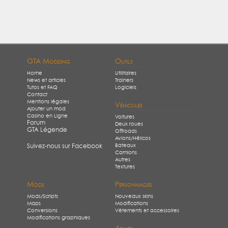
GTA Modding
Outils
Home
Utilitaires
News et articles
Trainers
Tutos et FAQ
Logiciels
Contact
Mentions légales
Véhicules
Ajouter un mod
Casino en Ligne
Voitures
Forum
Deux roues
GTA Légende
Offroads
Avions/Hélicos
Bateaux
Suivez-nous sur Facebook
Camions
Autres
Textures
Mods
Personnages
Mods/Scripts
Nouveaux skins
Maps
Modifications
Conversions
Vêtements et accessoires
Modifications graphiques