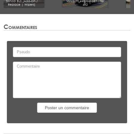
Volvo Fh 440 Globetrotter
4x2
Volvo NH12 R440
Commentaires