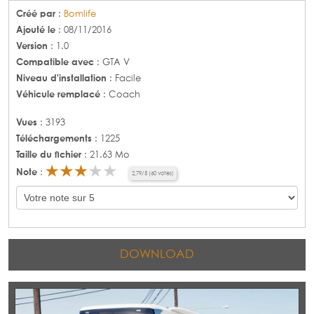
Créé par
:
Bomlife
Ajouté le
: 08/11/2016
Version
: 1.0
Compatible avec
: GTA V
Niveau d'installation
: Facile
Véhicule remplacé
: Coach
Vues
: 3193
Téléchargements
: 1225
Taille du fichier
: 21.63 Mo
Note
:
2,79
/
5
(
60
votes)
DOWNLOAD