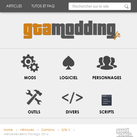
ARTICLES
TUTOS ET FAQ
MODS
LOGICIEL
PERSONNAGES
OUTILS
DIVERS
SCRIPTS
Home
Véhicules
Camions
GTA V
Mercedes-Benz Travego 2016