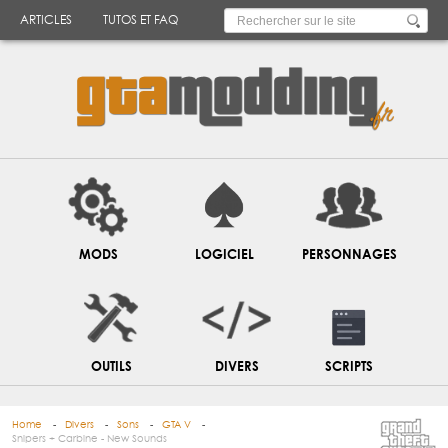
ARTICLES
TUTOS ET FAQ
MODS
LOGICIEL
PERSONNAGES
OUTILS
DIVERS
SCRIPTS
Home
Divers
Sons
GTA V
Snipers + Carbine - New Sounds