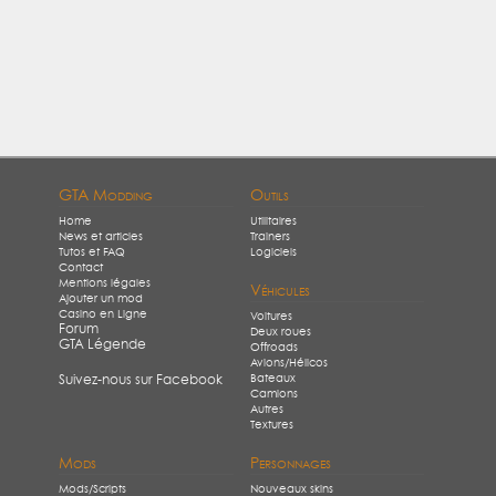
GTA Modding
Outils
Home
Utilitaires
News et articles
Trainers
Tutos et FAQ
Logiciels
Contact
Mentions légales
Véhicules
Ajouter un mod
Casino en Ligne
Voitures
Forum
Deux roues
GTA Légende
Offroads
Avions/Hélicos
Bateaux
Suivez-nous sur Facebook
Camions
Autres
Textures
Mods
Personnages
Mods/Scripts
Nouveaux skins