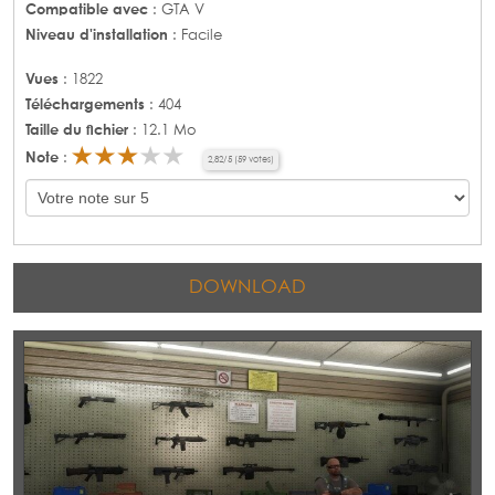
Compatible avec
: GTA V
Niveau d'installation
: Facile
Vues
: 1822
Téléchargements
: 404
Taille du fichier
: 12.1 Mo
Note
:
2,82
/
5
(
59
votes)
DOWNLOAD