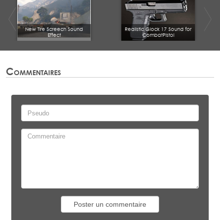
New Tire Screech Sound
Realistic Glock 17 Sound for
Effect
CombatPistol
Commentaires