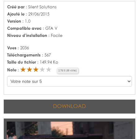
Créé par
: Silent Solutions
Ajouté le
: 29/06/2015
Version
: 1.0
Compatible avec
: GTA V
Niveau d'installation
: Facile
Vues
: 2036
Téléchargements
: 567
Taille du fichier
: 149.94 Ko
Note
:
2,78
/
5
(
58
votes)
DOWNLOAD