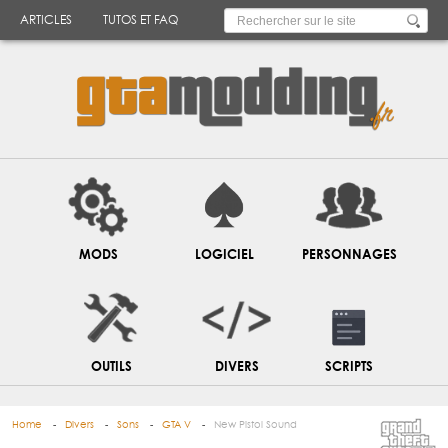
ARTICLES
TUTOS ET FAQ
MODS
LOGICIEL
PERSONNAGES
OUTILS
DIVERS
SCRIPTS
Home
Divers
Sons
GTA V
New Pistol Sound