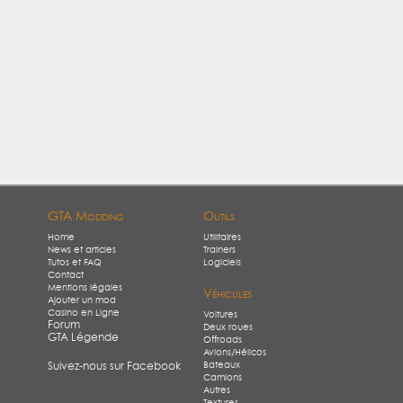
GTA Modding
Outils
Home
Utilitaires
News et articles
Trainers
Tutos et FAQ
Logiciels
Contact
Mentions légales
Véhicules
Ajouter un mod
Casino en Ligne
Voitures
Forum
Deux roues
GTA Légende
Offroads
Avions/Hélicos
Bateaux
Suivez-nous sur Facebook
Camions
Autres
Textures