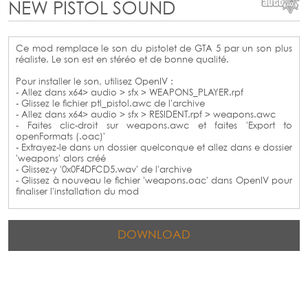
NEW PISTOL SOUND
Ce mod remplace le son du pistolet de GTA 5 par un son plus
réaliste. Le son est en stéréo et de bonne qualité.
Pour installer le son, utilisez OpenIV :
- Allez dans x64> audio > sfx > WEAPONS_PLAYER.rpf
- Glissez le fichier ptl_pistol.awc de l'archive
- Allez dans x64> audio > sfx > RESIDENT.rpf > weapons.awc
- Faites clic-droit sur weapons.awc et faites 'Export to
openFormats (.oac)'
- Extrayez-le dans un dossier quelconque et allez dans e dossier
'weapons' alors créé
- Glissez-y '0x0F4DFCD5.wav' de l'archive
- Glissez à nouveau le fichier 'weapons.oac' dans OpenIV pour
finaliser l'installation du mod
DOWNLOAD