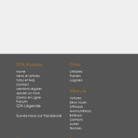
GTA Modding
Outils
Home
Utilitaires
News et articles
Trainers
Tutos et FAQ
Logiciels
Contact
Mentions légales
Véhicules
Ajouter un mod
Casino en Ligne
Voitures
Forum
Deux roues
GTA Légende
Offroads
Avions/Hélicos
Bateaux
Suivez-nous sur Facebook
Camions
Autres
Textures