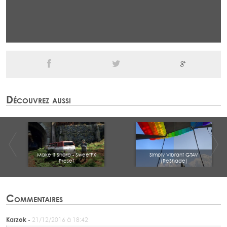
Découvrez aussi
Make it Sharp - SweetFX
Simply Vibrant GTAV
Preset
(ReShade)
Commentaires
Karzok -
21/12/2016 à 18:42