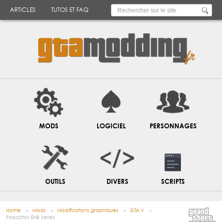
ARTICLES
TUTOS ET FAQ
MODS
LOGICIEL
PERSONNAGES
OUTILS
DIVERS
SCRIPTS
Home
Mods
Modifications graphiques
GTA V
Popozitos ENB Series