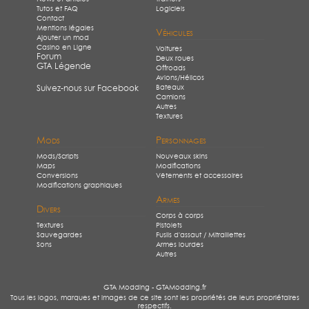
Tutos et FAQ
Logiciels
Contact
Mentions légales
Véhicules
Ajouter un mod
Casino en Ligne
Voitures
Forum
Deux roues
GTA Légende
Offroads
Avions/Hélicos
Bateaux
Suivez-nous sur Facebook
Camions
Autres
Textures
Mods
Personnages
Mods/Scripts
Nouveaux skins
Maps
Modifications
Conversions
Vêtements et accessoires
Modifications graphiques
Armes
Divers
Corps à corps
Textures
Pistolets
Sauvegardes
Fusils d'assaut / Mitraillettes
Sons
Armes lourdes
Autres
GTA Modding - GTAModding.fr
Tous les logos, marques et images de ce site sont les propriétés de leurs propriétaires
respectifs.