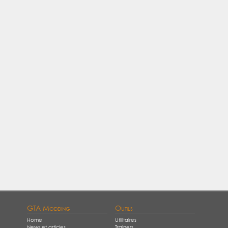
GTA Modding
Outils
Home
Utilitaires
News et articles
Trainers