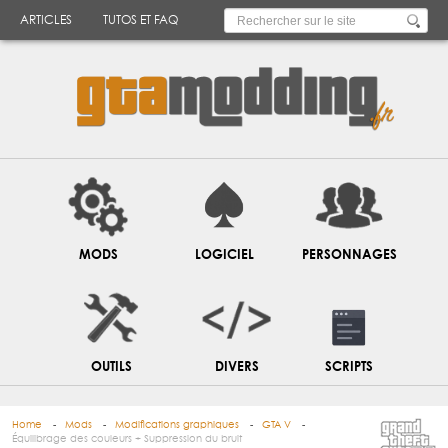
ARTICLES
TUTOS ET FAQ
MODS
LOGICIEL
PERSONNAGES
OUTILS
DIVERS
SCRIPTS
Home
Mods
Modifications graphiques
GTA V
Équilibrage des couleurs + Suppression du bruit