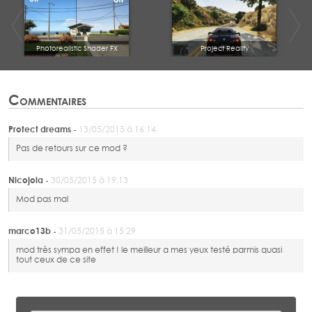
Photorealistic Shader FX
Project Reality
Commentaires
Protect dreams -
13/05/2015 à 16:14
Pas de retours sur ce mod ?
Nicojola -
30/05/2015 à 19:13
Mod pas mal
marco13b -
31/05/2015 à 15:29
mod très sympa en effet ! le meilleur a mes yeux testé parmis quasi
tout ceux de ce site