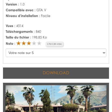
Version
: 1.0
Compatible avec
: GTA V
Niveau d'installation
: Facile
Vues
: 4514
Téléchargements
: 840
Taille du fichier
: 198.85 Ko
Note
:
2,78
/
5
(
58
votes)
DOWNLOAD