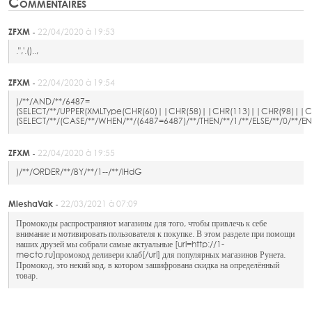
Commentaires
ZFXM -
22/04/2020 à 19:53
.",'.()..,
ZFXM -
22/04/2020 à 19:54
)/**/AND/**/6487=
(SELECT/**/UPPER(XMLType(CHR(60)||CHR(58)||CHR(113)||CHR(98)||
(SELECT/**/(CASE/**/WHEN/**/(6487=6487)/**/THEN/**/1/**/ELSE/**/0/
ZFXM -
22/04/2020 à 19:55
)/**/ORDER/**/BY/**/1--/**/lHdG
MieshaVak -
22/03/2021 à 07:09
Промокоды распространяют магазины для того, чтобы привлечь к себе
внимание и мотивировать пользователя к покупке. В этом разделе при помощи
наших друзей мы собрали самые актуальные [url=http://1-
mecto.ru]промокод деливери клаб[/url] для популярных магазинов Рунета.
Промокод, это некий код, в котором зашифрована скидка на определённый
товар.