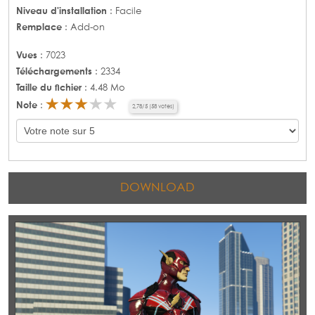
Niveau d'installation
: Facile
Remplace
: Add-on
Vues
: 7023
Téléchargements
: 2334
Taille du fichier
: 4.48 Mo
Note
:
2,78
/
5
(
58
votes)
DOWNLOAD