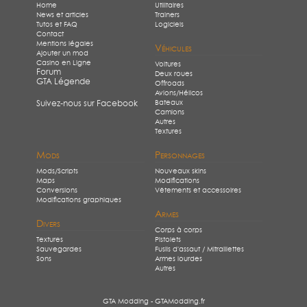
Home
Utilitaires
News et articles
Trainers
Tutos et FAQ
Logiciels
Contact
Mentions légales
Véhicules
Ajouter un mod
Casino en Ligne
Voitures
Forum
Deux roues
GTA Légende
Offroads
Avions/Hélicos
Bateaux
Suivez-nous sur Facebook
Camions
Autres
Textures
Mods
Personnages
Mods/Scripts
Nouveaux skins
Maps
Modifications
Conversions
Vêtements et accessoires
Modifications graphiques
Armes
Divers
Corps à corps
Textures
Pistolets
Sauvegardes
Fusils d'assaut / Mitraillettes
Sons
Armes lourdes
Autres
GTA Modding - GTAModding.fr