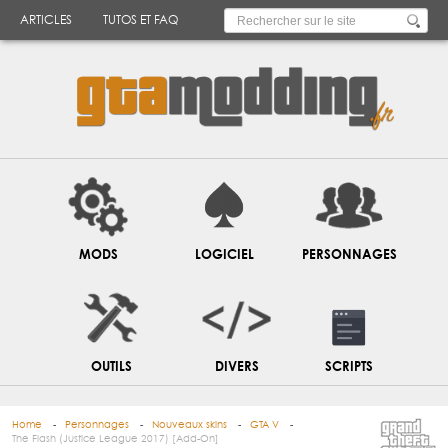
ARTICLES
TUTOS ET FAQ
MODS
LOGICIEL
PERSONNAGES
OUTILS
DIVERS
SCRIPTS
Home
Personnages
Nouveaux skins
GTA V
The Flash (Justice League 2017) [Add-On]