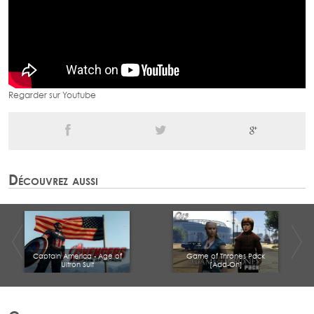
Regarder sur Youtube
Découvrez aussi
Captain America - Age of
Game of Thrones Pack
Ultron Suit
[Add-On]